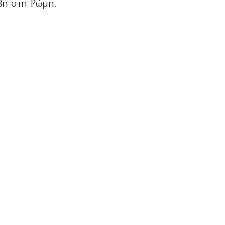
βη στη Ρώμη.