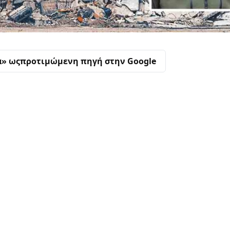
α» ως
προτιμώμενη πηγή στην Google