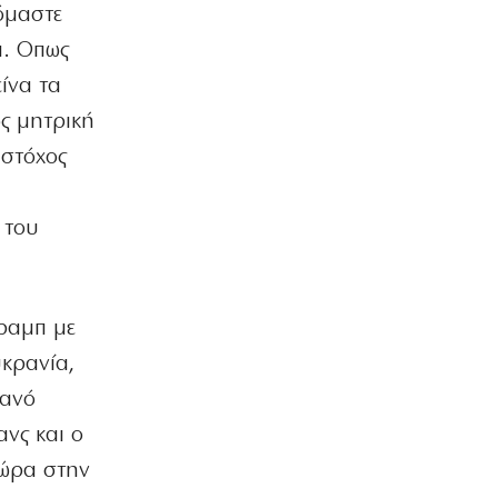
βόμαστε
ΕΛΛΑΔΑ
Σκιάθος: 39χρονη Βρετανίδα μητέρα
ά. Οπως
μέθυσε την κόρη της και προκάλεσε
ίνα τα
επεισόδια
6|08|2026 | 19:10
ς μητρική
 στόχος
Ακίς
Χρειαζόμαστε τους Eλληνες στα
καράβια!
 του
6|08|2026 | 19:00
ΟΙΚΟΝΟΜΙΑ
Σε ιστορικά χαμηλά τα αποθέματα
φυσικού αερίου στην Ευρώπη
Τραμπ με
6|08|2026 | 18:50
υκρανία,
ΚΟΣΜΟΣ
κανό
Συνεχίζονται οι ισραηλινές επιθέσεις
νς και ο
στο Νότιο Λίβανο
6|08|2026 | 18:40
χώρα στην