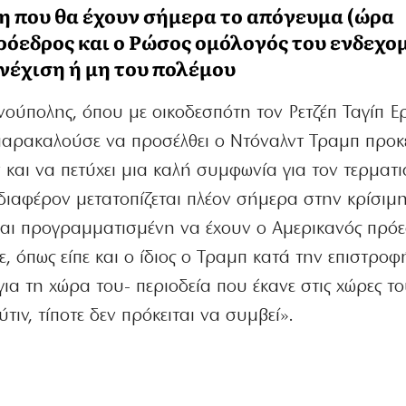
 που θα έχουν σήμερα το απόγευμα (ώρα
ρόεδρος και ο Ρώσος ομόλογός του ενδεχο
υνέχιση ή μη του πολέμου
νούπολης, όπου με οικοδεσπότη τον Ρετζέπ Ταγίπ Ε
παρακαλούσε να προσέλθει ο Ντόναλντ Τραμπ προκ
 και να πετύχει μια καλή συμφωνία για τον τερματ
διαφέρον μετατοπίζεται πλέον σήμερα στην κρίσιμ
ίναι προγραμματισμένη να έχουν ο Αμερικανός πρόε
, όπως είπε και ο ίδιος ο Τραμπ κατά την επιστροφ
α τη χώρα του- περιοδεία που έκανε στις χώρες τ
ιν, τίποτε δεν πρόκειται να συμβεί».