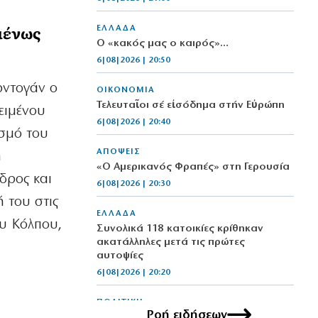
μένως
ΕΛΛΑΔΑ
Ο «κακός μας ο καιρός»…
6|08|2026 | 20:50
ρντογάν ο
ΟΙΚΟΝΟΜΙΑ
Τελευταῖοι σέ εἰσόδημα στήν Εὐρώπη
ειμένου
6|08|2026 | 20:40
ισμό του
ΑΠΟΨΕΙΣ
η
«Ο Αμερικανός Φραπές» στη Γερουσία
δρος και
6|08|2026 | 20:30
ή του στις
ΕΛΛΑΔΑ
ου Κόλπου,
Συνολικά 118 κατοικίες κρίθηκαν
ακατάλληλες μετά τις πρώτες
αυτοψίες
6|08|2026 | 20:20
ΠΟΛΙΤΙΚΗ
Ροή ειδήσεων
Αντώνης Σαμαράς: Ατσαλώθηκε για