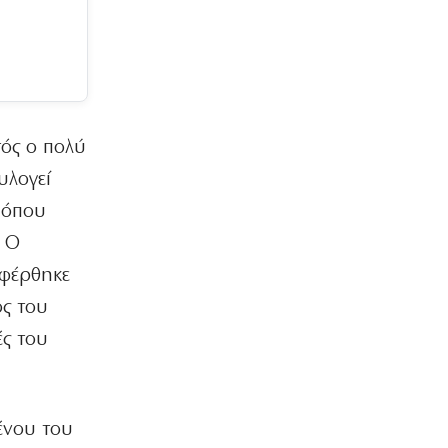
6|08|2026 | 19:45
ΑΘΛΗΤΙΚΑ
Στη Μπαρτσελόνα ο γιος του Μέσι
6|08|2026 | 19:40
τός ο πολύ
ΠΑΡΑΠΟΛΙΤΙΚΑ
VAR και ησυχάσαμε…
υλογεί
6|08|2026 | 19:30
 όπου
ΕΛΛΑΔΑ
. Ο
Θεσσαλονίκη: «Στέγνωσε» η
αφέρθηκε
λιμνοθάλασσα Καλοχωρίου –
Αποκαρδιωτικές εικόνες
ος του
6|08|2026 | 19:20
ές του
ΕΛΛΑΔΑ
Πυρκαγιά στην Σκύρο: Ενισχύθηκαν οι
εναέριες δυνάμεις
6|08|2026 | 19:15
ένου του