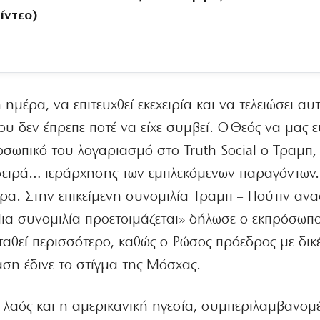
ίντεο)
 ημέρα, να επιτευχθεί εκεχειρία και να τελειώσει αυ
ου δεν έπρεπε ποτέ να είχε συμβεί. Ο Θεός να μας ε
οσωπικό του λογαριασμό στο Truth Social o Τραμπ,
 σειρά… ιεράρχησης των εμπλεκόμενων παραγόντων
ίρα. Στην επικείμενη συνομιλία Τραμπ – Πούτιν αν
Mια συνομιλία προετοιμάζεται» δήλωσε ο εκπρόσωπ
ταθεί περισσότερο, καθώς ο Ρώσος πρόεδρος με δικ
ση έδινε το στίγμα της Μόσχας.
ς λαός και η αμερικανική ηγεσία, συμπεριλαμβανομ