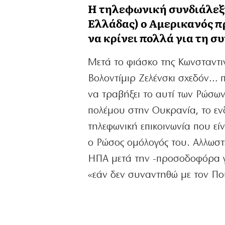
Η τηλεφωνική συνδιάλεξη
Ελλάδας) ο Αμερικανός π
να κρίνει πολλά για τη σ
Μετά το φιάσκο της Κωνσταντι
Βολοντίμιρ Ζελένσκι σχεδόν… 
να τραβήξει το αυτί των Ρώσων
πολέμου στην Ουκρανία, το εν
τηλεφωνική επικοινωνία που ε
ο Ρώσος ομόλογός του. Αλλωστε
ΗΠΑ μετά την -προσοδοφόρα γι
«εάν δεν συναντηθώ με τον Πούτ