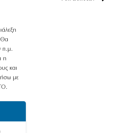
την Ελλάδα, τιμώντας τη μνήμη της
6|08|2026 | 20:20
ΕΛΛΑΔΑ
ιάλεξη
Εξιχνιάστηκε η υπόθεση θανάτου
72χρονου στα Άνω Λιόσια
«Θα
6|08|2026 | 20:10
 π.μ.
ΠΑΡΑΠΟΛΙΤΙΚΑ
ι η
Από τα Drones της Πυροσβεστικής
ους και
μέχρι τα Δρακουλίνια του Sauvignon
6|08|2026 | 20:00
λήσω με
ΤΟ.
ΟΙΚΟΝΟΜΙΑ
Από τον τουρισμό τελευταίας στιγμής
σε μια ποιοτική ανάπτυξη
6|08|2026 | 19:50
MEDIA
Διαβάστε αυτή την Παρασκευή στην
η
DEALnews