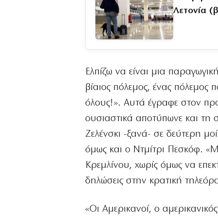
Λετονία (β
Ελπίζω να είναι μια παραγωγική
βίαιος πόλεμος, ένας πόλεμος π
όλους!». Αυτά έγραφε στον πρ
ουσιαστικά αποτύπωνε και τη
Ζελένσκι -ξανά- σε δεύτερη μο
όμως και ο Ντμίτρι Πεσκόφ. «
Κρεμλίνου, χωρίς όμως να επεκ
δηλώσεις στην κρατική τηλεόρα
«Οι Αμερικανοί, ο αμερικανικό