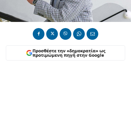
Προσθέστε την «δημοκρατία» ως
προτιμώμενη πηγή στην Google