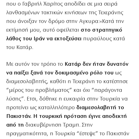
που ο Γαβριήλ Χαρίτος αποδίδει σε μια σειρά
λανθασμένων τακτικών κινήσεων της Τεχεράνης
που άνοιξαν τον δρόμο στην Αγκυρα:«Κατά την
εκτίμησή μου, αυτό οφείλεται
στο στρατηγικό
λάθος του Ιράν να εκτοξεύσει
πυραύλους κατά
του Κατάρ.
Με αυτόν τον τρόπο το
Κατάρ δεν ήταν δυνατόν
να παίξει ξανά τον δοκιμασμένο ρόλο του
ως
διαμεσολαβητής, καθότι η Τεχεράνη το κατέστησε
“μέρος του προβλήματος” και όχι “παράγοντα
λύσης”. Ετσι, δόθηκε η ευκαιρία στην Τουρκία να
προτείνει ως καταλληλότερο
διαμεσολαβητή το
Πακιστάν. Η τουρκική πρόταση έγινε αποδεκτή
από τη
διακυβέρνηση Τραμπ. Στην
πραγματικότητα, η Τουρκία “έστεψε” το Πακιστάν