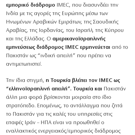
εμπορικό διάδρομο
IMEC, που διασυνδέει την
Ινδία με τις αγορές της Ευρώπης μέσω των
Ηνωμένων Αραβικών Εμιράτων, της Σαουδικής
Αραβίας, της Ιορδανίας, του Ισραήλ, της Κύπρου
και της Ελλάδας. Ο
αμερικανοϊσραηλινής
εμπνεύσεως διάδρομος IMEC ερμηνεύεται
από το
Πακιστάν ως “ινδική απειλή” που πρέπει να
αντιμετωπιστεί.
Την ίδια στιγμή,
η Τουρκία βλέπει τον IMEC ως
“ελληνοϊσραηλινή απειλή”. Τουρκία και
Πακιστάν
άλλη μια φορά βρίσκονται μοιραία στο ίδιο
στρατόπεδο. Επομένως, το αντάλλαγμα που ζητά
το Πακιστάν για τις καλές του υπηρεσίες στις
επαφές Ιράν – ΗΠΑ είναι να προωθηθεί ο
εναλλακτικός ενεργειακός/εμπορικός διάδρομος