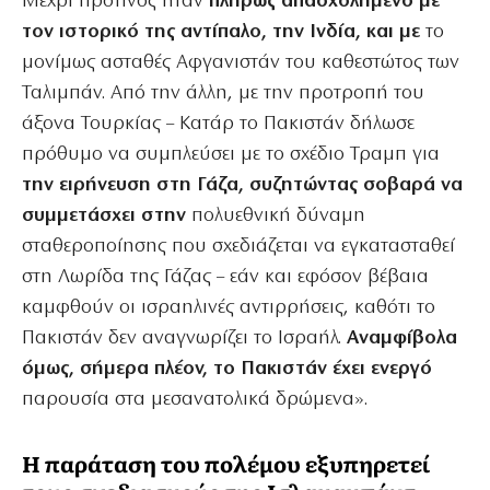
Μέχρι πρότινος ήταν
πλήρως απασχολημένο με
τον ιστορικό της αντίπαλο, την Ινδία, και με
το
μονίμως ασταθές Αφγανιστάν του καθεστώτος των
Ταλιμπάν. Από την άλλη, με την προτροπή του
άξονα Τουρκίας – Κατάρ το Πακιστάν δήλωσε
πρόθυμο να συμπλεύσει με το σχέδιο Τραμπ για
την ειρήνευση στη Γάζα, συζητώντας σοβαρά να
συμμετάσχει στην
πολυεθνική δύναμη
σταθεροποίησης που σχεδιάζεται να εγκατασταθεί
στη Λωρίδα της Γάζας – εάν και εφόσον βέβαια
καμφθούν οι ισραηλινές αντιρρήσεις, καθότι το
Πακιστάν δεν αναγνωρίζει το Ισραήλ.
Αναμφίβολα
όμως, σήμερα πλέον, το Πακιστάν έχει ενεργό
παρουσία στα μεσανατολικά δρώμενα».
Η παράταση του πολέμου εξυπηρετεί