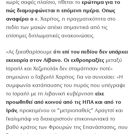
χωρίς σαφές πλαίσιο, τίθεται το
ερώτημα για το
πώς διαμορφώνεται η επόμενη ημέρα. Οπως
αναφέρει ο
κ. Χαρίτος, η πραγματικότητα στο
πεδίο των μαχών απέχει σημαντικά από τις
επίσημες διπλωματικές ανακοινώσεις.
«Ας ξεκαθαρίσουμε
ότι επί του πεδίου δεν υπάρχει
εκεχειρία στον Λίβανο. Οι εχθροπραξίες
μεταξύ
Ισραήλ και Χεζμπολάχ δεν σταμάτησαν ποτέ»
σημειώνει ο Γαβριήλ Χαρίτος. Για να συνεχίσει: «Η
συμφωνία κατάπαυσης του πυρός που υπέγραψε
το Ισραήλ με τη λιβανική κυβέρνηση
είχε
προωθηθεί από κοινού από τις ΗΠΑ και από το
Ιράν,
προκειμένου οι “μετριοπαθείς” Αραγτσί και
Γκαλιμπάφ να διαχειριστούν επικοινωνιακά το
βαθύ κράτος των Φρουρών της Επανάστασης, που