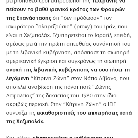
μετριοπαθέστεροι εκπρόσωποι της
Τεχεράνης να
πείσουν το βαθύ ιρανικό κράτος των Φρουρών
της
Επανάστασης
ότι “δεν πρόδωσαν” τον
ισχυρότερο “πληρεξούσιο” (proxy) του Ιράν, που
είναι η Χεζμπολάχ. Εξυπηρετείται το Ισραήλ, επειδή,
αμέσως μετά την πρώτη απευθείας συνάντησή του
με τη λιβανική κυβέρνηση, απόσπασε τη σιωπηρή
αμερικανική έγκριση και συγχρόνως τη σιωπηρή
ανοχή της λιβανικής κυβέρνησης να συστήσει τη
λεγόμενη
“Κίτρινη Ζώνη” στον Νότιο Λίβανο, που
αποτελεί αναβίωση της πάλαι ποτέ “Ζώνης
Ασφαλείας” της δεκαετίας του 1980 στην ίδια
ακριβώς περιοχή. Στην “Κίτρινη Ζώνη” ο IDF
συνεχίζει τις
εκκαθαριστικές του επιχειρήσεις κατά
της Χεζμπολάχ.