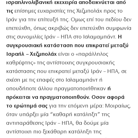
ισραηλινολιβανική εκεχειρία αποδεικνύεται από
τις
επίσημες ευχαριστίες της Χεζμπολάχ προς το
Ιράν για την επίτευξή της. Ομως επί του πεδίου δεν
επετεύχθη, όπως ακριβώς δεν επετεύχθη συμφωνία
στις συνομιλίες Ιράν – ΗΠΑ στο Ισλαμαμπάντ.
Η
συγκρουσιακή κατάσταση που επικρατεί μεταξύ
Ισραήλ – Χεζμπολάχ
είναι ο «παράλληλος
καθρέφτης» της αντίστοιχης συγκρουσιακής
κατάστασης που επικρατεί μεταξύ Ιράν – ΗΠΑ, σε
σχέση με τις επαφές στο Ισλαμαμπάντ ή
οπουδήποτε άλλου πραγματοποιήθηκαν
ή
πρόκειται να πραγματοποιηθούν. Οσον αφορά
το ερώτημά σας
για την επόμενη μέρα: Μοιραίως,
όταν υπάρξει μία “καθαρή κατάληξη” της
αντιπαράθεσης Ιράν – ΗΠΑ, θα δούμε μία
αντίστοιχη πιο ξεκάθαρη κατάληξη της