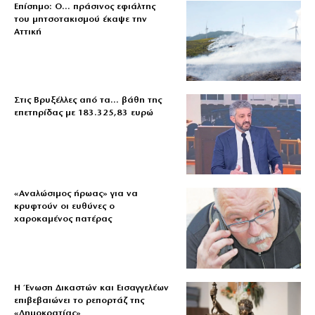
Επίσημο: Ο… πράσινος εφιάλτης
του μητσοτακισμού έκαψε την
Αττική
Στις Βρυξέλλες από τα… βάθη της
επετηρίδας με 183.325,83 ευρώ
«Aναλώσιμος ήρωας» για να
κρυφτούν οι ευθύνες ο
χαροκαμένος πατέρας
Η Ένωση Δικαστών και Εισαγγελέων
επιβεβαιώνει το ρεπορτάζ της
«Δημοκρατίας»