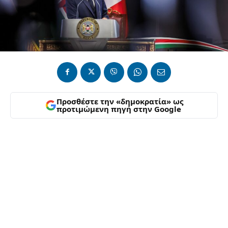
Προσθέστε την «δημοκρατία» ως
προτιμώμενη πηγή στην Google