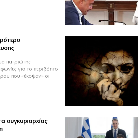
ιρότερο
ευσης
ιμα πατριώτης
μφωνίες για το περιβόητο
πρου που «έκοψαν» οι
α συγκυριαρχίας
η