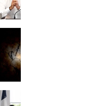
ΑΘΛΗΤΙΚΑ
Γκέλα της Σπόρτινγκ, γκολ ο Ιωαννίδης
9|08|2026 | 12:40
ΕΛΛΑΔΑ
Μήλος: Ελικόπτερο προσγειώθηκε στο
Σαρακήνικο για μπάνιο (βίντεο)
9|08|2026 | 12:30
ΠΟΛΙΤΙΚΗ
Αλέξης Τσίπρας: Χωρίς ατζέντα, χωρίς
γραμμή, χωρίς δυναμική
9|08|2026 | 12:27
ΚΟΣΜΟΣ
Ιράν: Σκληρή στάση και αυστηροί όροι
για το Ορμούζ
9|08|2026 | 12:20
ΕΛΛΑΔΑ