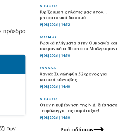
ΑΠΟΨΕΙΣ
Γυρίζουμε τις πλάτες μας στον…
μητσοτακικό διχασμό
9|08|2026 | 14:52
ον πρόεδρο
ΚΟΣΜΟΣ
Ρωσικά πλήγματα στην Ουκρανία και
ουκρανική επίθεση στο Μπέλγκοροντ
9|08|2026 | 14:50
ΕΛΛΑΔΑ
Χανιά: Συνελήφθη 52χρονος για
κατοχή κάνναβης
9|08|2026 | 14:40
ΑΠΟΨΕΙΣ
Οταν η κυβέρνηση της Ν.Δ. διέσπασε
τη φάλαγγα της παράταξης!
9|08|2026 | 14:30
ζι των
Ροή ειδήσεων
ΕΛΛΑΔΑ