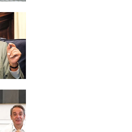
9|08|2026 | 13:20
ΥΓΕΙΑ
Ανησυχία από την αύξηση
κρουσμάτων του ιού του Δυτικού
Νείλου
9|08|2026 | 13:10
ΠΟΛΙΤΙΚΗ
Ο καυτός Αύγουστος των βουλευτών
της Ν.Δ. στην περιφέρεια
9|08|2026 | 13:00
ΕΛΛΑΔΑ
Κορυφώνεται η έξοδος των αδειούχων
9|08|2026 | 12:55
ΕΛΛΑΔΑ
Σε κατάσταση κόκκινού συναγερμού
η Αττική και 4 περιφερειακές Ενότητες
9|08|2026 | 12:50