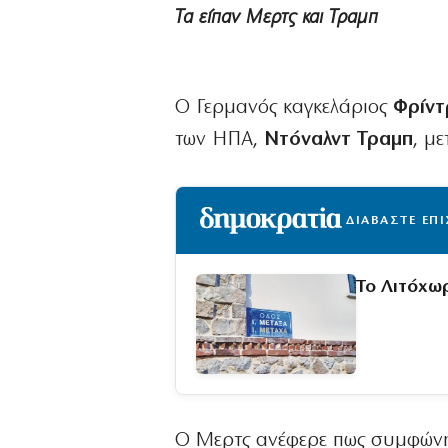
Τα είπαν Μερτς και Τραμπ
Ο Γερμανός καγκελάριος
Φρίντ
των ΗΠΑ,
Ντόναλντ Τραμπ
, μ
ΔΙΑΒΑΣΤΕ ΕΠ
Το Λιτόχω
Ο Μερτς ανέφερε πως συμφώνησ