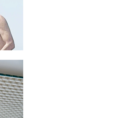
9|08|2026 | 14:00
ΕΛΛΑΔΑ
Λάρισα: Κλωνοποίησαν φωνή μάνας με
AI και «άρπαξαν» τιμαλφή από τον
ανήλικο γιο της
9|08|2026 | 13:50
ΕΛΛΑΔΑ
Θάνατος 4χρονου στην Πάρο: Στον
εισαγγελέα ο ιδιοκτήτης του beach bar
9|08|2026 | 13:40
ΕΛΛΑΔΑ
Λουτράκι: 75χρονος κατέρρευσε και
πέθανε δίπλα σε κάδους σκουπιδιών
9|08|2026 | 13:35
ΚΟΣΜΟΣ
Επίθεση των Χούθι σε διυλιστήριο του
Τζιζάν