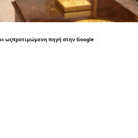
α» ως
προτιμώμενη πηγή στην Google