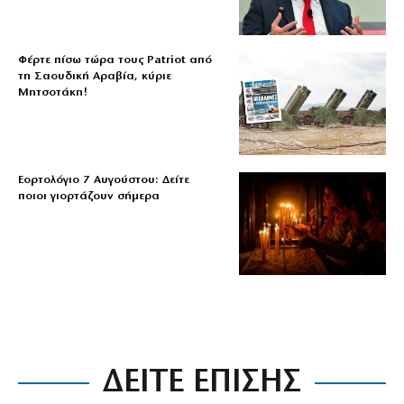
Φέρτε πίσω τώρα τους Patriot από
τη Σαουδική Αραβία, κύριε
Μητσοτάκη!
Εορτολόγιο 7 Αυγούστου: Δείτε
ποιοι γιορτάζουν σήμερα
ΔΕΙΤΕ ΕΠΙΣΗΣ