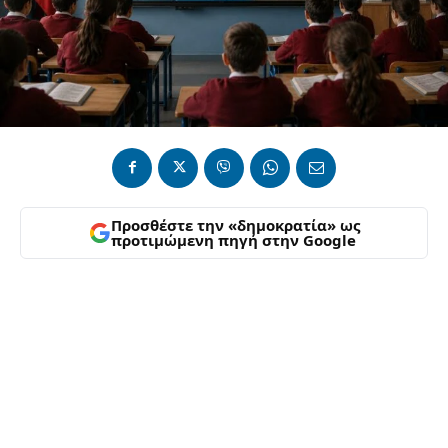
Προσθέστε την «δημοκρατία» ως
προτιμώμενη πηγή στην Google