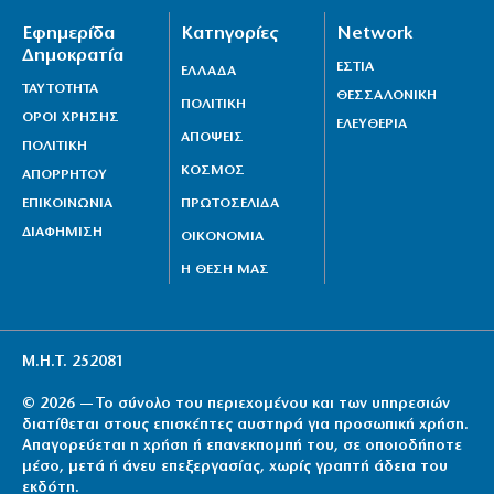
Εφημερίδα
Κατηγορίες
Network
Δημοκρατία
ΕΣΤΙΑ
ΕΛΛΑΔΑ
ΤΑΥΤΟΤΗΤΑ
ΘΕΣΣΑΛΟΝΙΚΗ
ΠΟΛΙΤΙΚΗ
ΟΡΟΙ ΧΡΗΣΗΣ
ΕΛΕΥΘΕΡΙΑ
ΑΠΟΨΕΙΣ
ΠΟΛΙΤΙΚΗ
ΚΟΣΜΟΣ
ΑΠΟΡΡΗΤΟΥ
ΕΠΙΚΟΙΝΩΝΙΑ
ΠΡΩΤΟΣΕΛΙΔΑ
ΔΙΑΦΗΜΙΣΗ
ΟΙΚΟΝΟΜΙΑ
Η ΘΕΣΗ ΜΑΣ
Μ.Η.Τ. 252081
© 2026 — Το σύνολο του περιεχομένου και των υπηρεσιών
διατίθεται στους επισκέπτες αυστηρά για προσωπική χρήση.
Απαγορεύεται η χρήση ή επανεκπομπή του, σε οποιοδήποτε
μέσο, μετά ή άνευ επεξεργασίας, χωρίς γραπτή άδεια του
εκδότη.