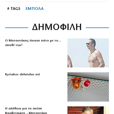
# TAGS
ΕΜΠΟΛΑ
ΔΗΜΟΦΙΛΗ
Ο Μητσοτάκης έπιασε πάτο με το…
σπαθί του!
Kyriakos delendus est
Η αλήθεια για τη σχέση
Βαρβιτσιώτη – Μητσοτάκη