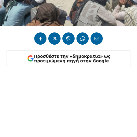
Προσθέστε την «δημοκρατία» ως
προτιμώμενη πηγή στην Google