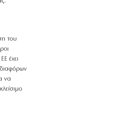
άς.
Οταν η κυβέρνηση της Ν.Δ. διέσπασε
τη φάλαγγα της παράταξης!
9|08|2026 | 14:30
ΕΛΛΑΔΑ
Πυρκαγιά στο Σπήλαιο Ορεστιάδας
ση του
9|08|2026 | 14:25
όροι
ΚΟΣΜΟΣ
ΕΕ έχει
Η Ευρώπη ετοιμάζεται για σπάνια
 διαφόρων
ολική ηλιακή έκλειψη
9|08|2026 | 14:20
α να
κλείσιμο
ΚΟΣΜΟΣ
Αυστραλία: Παραλίγο σύγκρουση δύο
αεροσκαφών στο Σίδνεϊ (βίντεο)
9|08|2026 | 14:15
ΑΘΛΗΤΙΚΑ
FIFA: Καταγγελίες για συντονισμένο
σχέδιο υπονόμευσης του Ινφαντίνο