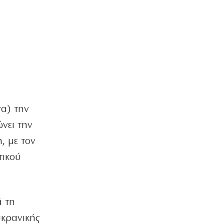
Σκιάθος: Έρευνα της ΕΛ.ΑΣ. για
καταγγελία κακοποίησης 15χρονου
από 17χρονο
9|08|2026 | 15:25
ΠΟΛΙΤΙΚΗ
ΣΥΡΙΖΑ: Να αποσυρθούν οι Patriot από
τη Σ. Αραβία
9|08|2026 | 15:20
τα) την
ΕΛΛΑΔΑ
νει την
Κάρπαθος: Απαγόρευση κολύμβησης
λόγω εντοπισμού παλαιών
, με τον
πυρομαχικών
τικού
9|08|2026 | 15:10
ΕΛΛΑΔΑ
Σπαρακτικός αποχαιρετισμός του
ιερέα πατέρα στον ήρωα γιο
ά τη
9|08|2026 | 15:00
υκρανικής