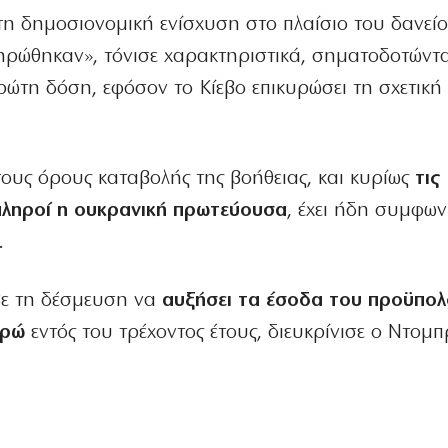
τη δημοσιονομική ενίσχυση στο πλαίσιο του δανεί
ηρώθηκαν», τόνισε χαρακτηριστικά, σηματοδοτώντα
ρώτη δόση, εφόσον το Κίεβο επικυρώσει τη σχετική
τους όρους καταβολής της βοήθειας, και κυρίως
τις
πληροί η ουκρανική πρωτεύουσα
, έχει ήδη συμφων
.
βε τη δέσμευση να
αυξήσει τα έσοδα του προϋπολ
υρώ
εντός του τρέχοντος έτους, διευκρίνισε ο Ντομπ