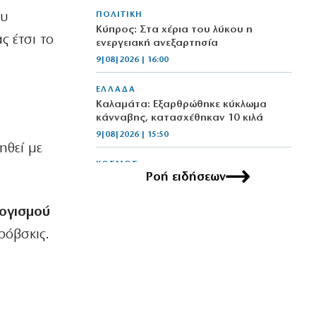
ου
ΠΟΛΙΤΙΚΗ
Κύπρος: Στα χέρια του λύκου η
ς έτσι το
ενεργειακή ανεξαρτησία
9|08|2026 | 16:00
ΕΛΛΑΔΑ
Καλαμάτα: Εξαρθρώθηκε κύκλωμα
κάνναβης, κατασχέθηκαν 10 κιλά
9|08|2026 | 15:50
ηθεί με
ΚΟΣΜΟΣ
Ροή ειδήσεων
Πυρκαγιές στη Γαλλία: Εκατοντάδες
συλλήψεις για εμπρησμό ή αμέλεια
ογισμού
9|08|2026 | 15:40
ρόβσκις.
ΠΟΛΙΤΙΚΗ
Ο Ανδρουλάκης ετοιμάζει φιέστα…
φυγής στην Κρήτη
9|08|2026 | 15:30
ΕΛΛΑΔΑ