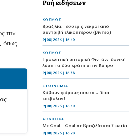
Ροή ειδήσεων
ΚΟΣΜΟΣ
Βραζιλία: Τέσσερις νεκροί από
συντριβή ελικοπτέρου (βίντεο)
ς την
9|08|2026 | 16:40
, όπως
ΚΟΣΜΟΣ
Προκλητική ρητορική Φιντάν: Ιδανική
λύση τα δύο κράτη στην Κύπρο
9|08|2026 | 16:38
ΟΙΚΟΝΟΜΙΑ
Κόβουν φόρους που οι… ίδιοι
επέβαλαν!
μας
9|08|2026 | 16:30
ΑΘΛΗΤΙΚΑ
Με Goal – Goal σε Βραζιλία και Σκωτία
9|08|2026 | 16:20