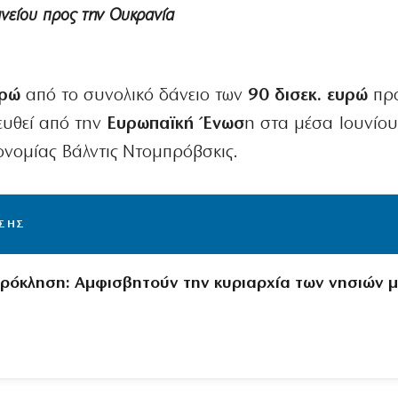
ανείου προς την Ουκρανία
υρώ
από το συνολικό δάνειο των
90 δισεκ. ευρώ
προ
ευθεί από την
Ευρωπαϊκή Ένωσ
η στα μέσα Ιουνίου
ονομίας Βάλντις Ντομπρόβσκις.
ΙΣΗΣ
πρόκληση: Αμφισβητούν την κυριαρχία των νησιών 