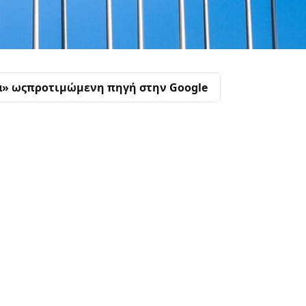
α» ως
προτιμώμενη πηγή στην Google