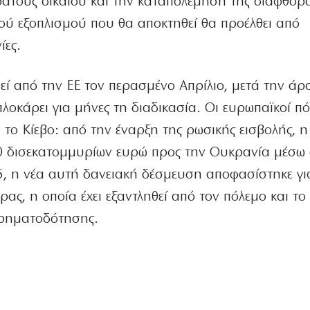
ράτους δικαίου και την καταπολέμηση της διαφθορ
κού εξοπλισμού που θα αποκτηθεί θα προέλθει από
ίες.
θεί από την ΕΕ τον περασμένο Απρίλιο, μετά την άρ
πλοκάρει για μήνες τη διαδικασία. Οι ευρωπαϊκοί π
 το Κίεβο: από την έναρξη της ρωσικής εισβολής, η 
00 δισεκατομμυρίων ευρώ προς την Ουκρανία μέσω
5, η νέα αυτή δανειακή δέσμευση αποφασίστηκε γι
ας, η οποία έχει εξαντληθεί από τον πόλεμο και το 
χρηματοδότησης.