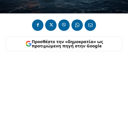
Προσθέστε την «δημοκρατία» ως
προτιμώμενη πηγή στην Google