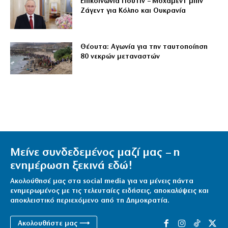
Επικοινωνία Πούτιν – Μοχάμεντ μπιν
Ζάγεντ για Κόλπο και Ουκρανία
Θέουτα: Αγωνία για την ταυτοποίηση
80 νεκρών μεταναστών
Μείνε συνδεδεμένος μαζί μας – η
ενημέρωση ξεκινά εδώ!
Ακολούθησέ μας στα social media για να μένεις πάντα
ενημερωμένος με τις τελευταίες ειδήσεις, αποκαλύψεις και
αποκλειστικό περιεχόμενο από τη Δημοκρατία.
Ακολουθήστε μας ⟶