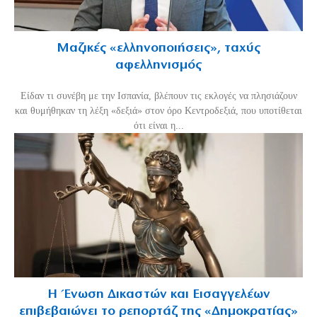
Μαζικές «ελληνοποιήσεις», ταχύς
αφελληνισμός
Είδαν τι συνέβη με την Ισπανία, βλέπουν τις εκλογές να πλησιάζουν
και θυμήθηκαν τη λέξη «δεξιά» στον όρο Κεντροδεξιά, που υποτίθεται
ότι είναι η...
Η Ένωση Δικαστών και Εισαγγελέων
επιβεβαιώνει το ρεπορτάζ της «Δημοκρατίας»