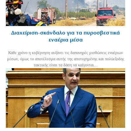
Διαχείριση-σκάνδαλο για τα πυροσβεστικά
εναέρια μέσα
Κάθε χρόνο η κυβέρνηση αυξάνει τις δαπανηρές μισθώσεις εναέριων
μέσων, όμως το αποτέλεσμα αυτής της αποτυχημένης και πολύεξοδης
τακτικής είναι τα δάση να καίγονται...