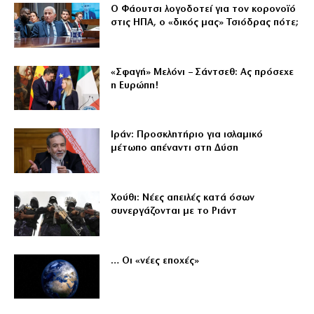
Ο Φάουτσι λογοδοτεί για τον κορονοϊό
στις ΗΠΑ, ο «δικός μας» Τσιόδρας πότε;
«Σφαγή» Μελόνι – Σάντσεθ: Ας πρόσεχε
η Ευρώπη!
Ιράν: Προσκλητήριο για ισλαμικό
μέτωπο απέναντι στη Δύση
Χούθι: Νέες απειλές κατά όσων
συνεργάζονται με το Ριάντ
… Οι «νέες εποχές»