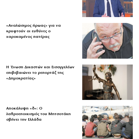
«Aναλώσιμος ήρωας» για να
κρυφτούν οι ευθύνες ο
χαροκαμένος πατέρας
Η Ένωση Δικαστών και Εισαγγελέων
επιβεβαιώνει το ρεπορτάζ της
«Δημοκρατίας»
Αποκάλυψη «δ»: Ο
λαθροεποικισμός του Μητσοτάκη
σβήνει την Ελλάδα