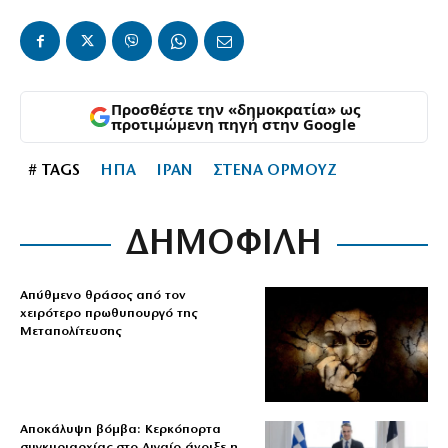
Προσθέστε την «δημοκρατία» ως
προτιμώμενη πηγή στην Google
# TAGS
ΗΠΑ
ΙΡΑΝ
ΣΤΕΝΑ ΟΡΜΟΥΖ
ΔΗΜΟΦΙΛΗ
Απύθμενο θράσος από τον
χειρότερο πρωθυπουργό της
Μεταπολίτευσης
Αποκάλυψη βόμβα: Κερκόπορτα
συγκυριαρχίας στο Αιγαίο άνοιξε η