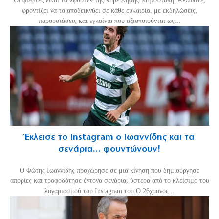
Οι φίεστες είναι το «φόρτε» της κυβέρνησης Μητσοτάκη. Άλλωστε,
φροντίζει να το αποδεικνύει σε κάθε ευκαιρία, με εκδηλώσεις,
παρουσιάσεις και εγκαίνια που αξιοποιούνται ως...
Έκλεισε το Instagram ο Ιωαννίδης και τα
σενάρια… φουντώνουν!
Ο Φώτης Ιωαννίδης προχώρησε σε μια κίνηση που δημιούργησε
απορίες και τροφοδότησε έντονα σενάρια, ύστερα από το κλείσιμο του
λογαριασμού του Instagram του.Ο 26χρονος...