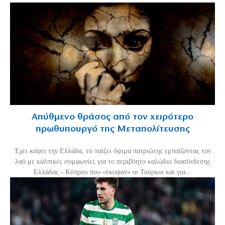
Απύθμενο θράσος από τον χειρότερο
πρωθυπουργό της Μεταπολίτευσης
Έχει κάψει την Ελλάδα, το παίζει όψιμα πατριώτης εμπαίζοντας τον
λαό με κάλπικες συμφωνίες για το περιβόητο καλώδιο διασύνδεσης
Ελλάδας - Κύπρου που «έκοψαν» οι Τούρκοι και για...