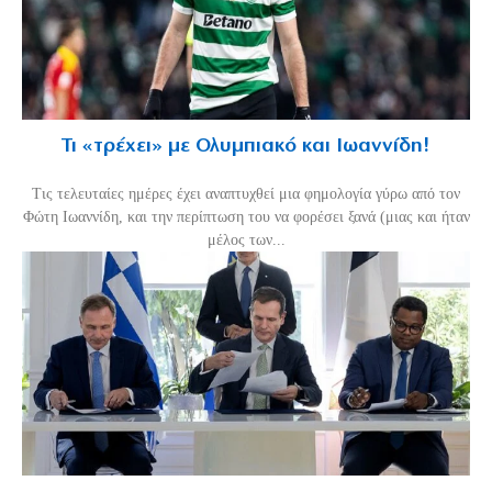
Τι «τρέχει» με Ολυμπιακό και Ιωαννίδη!
Τις τελευταίες ημέρες έχει αναπτυχθεί μια φημολογία γύρω από τον
Φώτη Ιωαννίδη, και την περίπτωση του να φορέσει ξανά (μιας και ήταν
μέλος των...