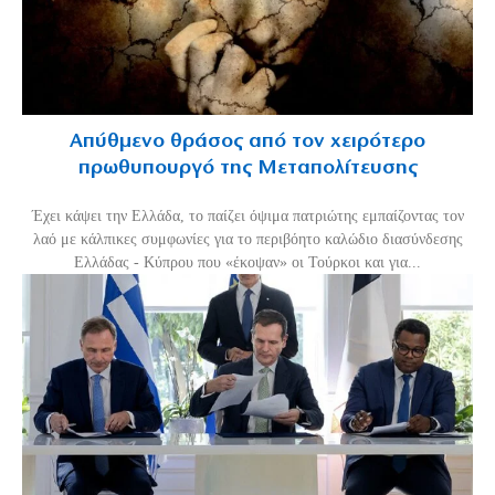
Απύθμενο θράσος από τον χειρότερο
πρωθυπουργό της Μεταπολίτευσης
Έχει κάψει την Ελλάδα, το παίζει όψιμα πατριώτης εμπαίζοντας τον
λαό με κάλπικες συμφωνίες για το περιβόητο καλώδιο διασύνδεσης
Ελλάδας - Κύπρου που «έκοψαν» οι Τούρκοι και για...