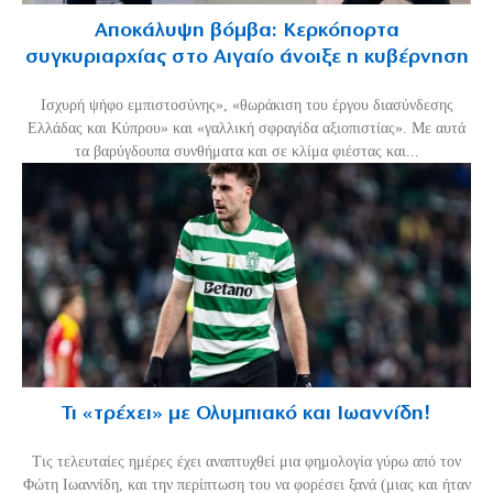
Αποκάλυψη βόμβα: Κερκόπορτα
συγκυριαρχίας στο Αιγαίο άνοιξε η κυβέρνηση
Ισχυρή ψήφο εμπιστοσύνης», «θωράκιση του έργου διασύνδεσης
Ελλάδας και Κύπρου» και «γαλλική σφραγίδα αξιοπιστίας». Με αυτά
τα βαρύγδουπα συνθήματα και σε κλίμα φιέστας και...
Τι «τρέχει» με Ολυμπιακό και Ιωαννίδη!
Τις τελευταίες ημέρες έχει αναπτυχθεί μια φημολογία γύρω από τον
Φώτη Ιωαννίδη, και την περίπτωση του να φορέσει ξανά (μιας και ήταν