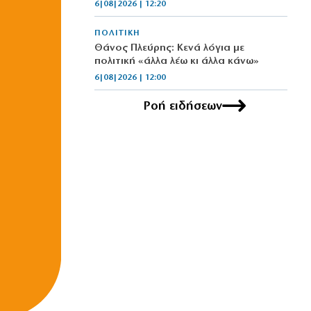
6|08|2026 | 12:20
ΠΟΛΙΤΙΚΗ
Θάνος Πλεύρης: Κενά λόγια με
πολιτική «άλλα λέω κι άλλα κάνω»
6|08|2026 | 12:00
Ροή ειδήσεων
ΕΛΛΑΔΑ
Εργαζόμενοι του Νοσοκομείου
Νίκαιας καταγγέλλουν απευθείας
αναθέσεις
6|08|2026 | 11:51
ΠΟΛΙΤΙΚΗ
Ούτε ίχνος αυτοκριτικής για την
καταστροφή!
6|08|2026 | 11:51
ΑΘΛΗΤΙΚΑ
ΕΟΕ: Θερμή υποδοχή στους αθλητές
της Εθνικής ομάδας κωπηλασίας