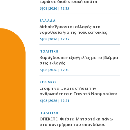
ευρώ σε διαδικτυακή απάτη
6|08|2026 | 12:35
ΕΛΛΑΔΑ
Airbnb: Έρχονται αλλαγές στη
νομοθεσία για τις πολυκατοικίες
6|08|2026 | 12:32
ΠΟΛΙΤΙΚΗ
Βαρύγδουπες εξαγγελίες με το βλέμμα
στις εκλογές
6|08|2026 | 12:30
ΚΟΣΜΟΣ
Έτοιμη να… κατακτήσει την
ανθρωπότητα η Τεχνητή Νοημοσύνη;
6|08|2026 | 12:21
ΠΟΛΙΤΙΚΗ
ΟΠΕΚΕΠΕ: Φιέστα Μητσοτάκη πάνω
στα συντρίμμια του σκανδάλου