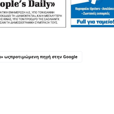
α» ως
προτιμώμενη πηγή στην Google