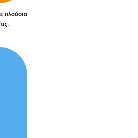
6|08|2026 | 11:30
ε πλούσια
ΕΛΛΑΔΑ
Καταρρέει η κυβερνητική προπαγάνδα
ίας.
για το Μεταναστευτικό
6|08|2026 | 11:28
ΕΛΛΑΔΑ
Κρήτη: Σε ΦΕΚ η δομή μεταναστών
παρά τις σφοδρές αντιδράσεις
6|08|2026 | 11:05
ΑΘΛΗΤΙΚΑ
ΑΕΚ: Μετά το «όχι» Κόστιτς, δικός της
ο Βιτάλις
6|08|2026 | 11:00
ΕΛΛΑΔΑ
Eurostat: Στην 4η θέση της ΕΕ η Ελλάδα
στο κάπνισμα
6|08|2026 | 10:57