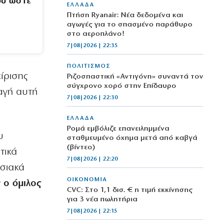
ου ώστε
ΕΛΛΑΔΑ
Πτήση Ryanair: Νέα δεδομένα και
αγωγές για το σπασμένο παράθυρο
στο αεροπλάνο!
7|08|2026 | 22:35
ΠΟΛΙΤΙΣΜΟΣ
είρισης
Ριζοσπαστική «Αντιγόνη» συναντά τον
σύγχρονο χορό στην Επίδαυρο
αγή αυτή
7|08|2026 | 22:30
ΕΛΛΑΔΑ
Ρομά εμβόλιζε επανειλημμένα
υ
σταθμευμένο όχημα μετά από καβγά
(βίντεο)
τικά
7|08|2026 | 22:20
υσιακά
ΟΙΚΟΝΟΜΙΑ
 ο όμιλος
CVC: Στο 1,1 δισ. € η τιμή εκκίνησης
για 3 νέα πωλητήρια
7|08|2026 | 22:15