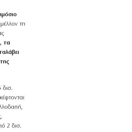
ΕΛΛΑΔΑ
ημόσιο
Μετρό Θεσσαλονίκης: Στις ράγες τα
 μέλλον τη
δοκιμαστικά δρομολόγια προς
Καλαμαριά
ας
7|08|2026 | 20:20
, τα
ΕΛΛΑΔΑ
ταλάβει
«Τσουχτερό» πρόστιμο σε ψήστες
γουρουνοπούλας στον Πύργο
 της
7|08|2026 | 20:15
ΠΟΛΙΤΙΚΗ
Στη Θεσσαλονίκη για τη ΔΕΘ ο
 δισ.
Τσίπρας
σκέφτονται
7|08|2026 | 20:10
αλλοδαπή,
Ακίς
,
Ολο και λιγότερους ενδιαφέρει η
πολιτική
ό 2 δισ.
7|08|2026 | 20:00