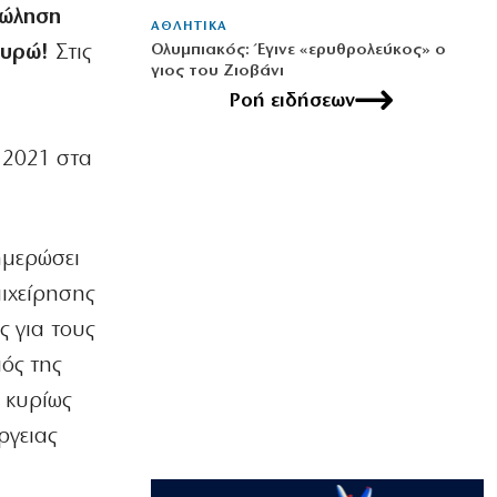
πώληση
ΑΘΛΗΤΙΚΑ
ευρώ!
Στις
Ολυμπιακός: Έγινε «ερυθρολεύκος» ο
γιος του Ζιοβάνι
η
7|08|2026 | 22:10
Ροή ειδήσεων
ν
ΕΛΛΑΔΑ
 2021 στα
Μαρούσι: Συνελήφθη 35χρονος με
ναρκωτικά σε προαύλιο σχολείου
7|08|2026 | 21:50
νημερώσει
ΟΙΚΟΝΟΜΙΑ
«Χαστούκι» ΟΟΣΑ στην κυβέρνηση:
πιχείρησης
Τελευταία η Ελλάδα στο εισόδημα
ς για τους
7|08|2026 | 21:40
ός της
ΕΛΛΑΔΑ
 κυρίως
Πάνω από 1.500 έλεγχοι σε 300
παραλίες – Χαλκιδική: Ρεκόρ
ργειας
αυθαιρεσιών!
7|08|2026 | 21:40