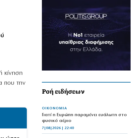
ού
ή κίνηση
α που την
Ροή ειδήσεων
ΟΙΚΟΝΟΜΙΑ
Γιατί η Ευρώπη παραμένει ευάλωτη στο
φυσικό αέριο
7|08|2026 | 22:40