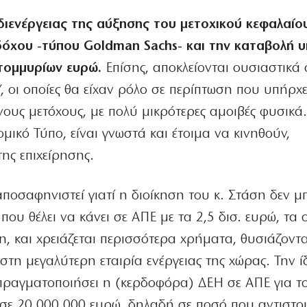
διενέργειας της αύξησης του μετοχικού κεφαλαίο
αδόχου -τύπου Goldman Sachs- και την καταβολή 
τομμυρίων ευρώ.
Επίσης, αποκλείονται ουσιαστικά 
Υ, οι οποίες θα είχαν ρόλο σε περίπτωση που υπήρχ
ους μετόχους, με πολύ μικρότερες αμοιβές φυσικά.
μικό Τύπο, είναι γνωστά και έτοιμα να κινηθούν,
της επιχείρησης.
αποσαφηνιστεί γιατί η διοίκηση του κ. Στάση δεν μ
που θέλει να κάνει σε ΑΠΕ με τα 2,5 δισ. ευρώ, τα
ση, και χρειάζεται περισσότερα χρήματα, θυσιάζοντ
στη μεγαλύτερη εταιρία ενέργειας της χώρας. Την ί
ι πραγματοποιήσει η (κερδοφόρα) ΔΕΗ σε ΑΠΕ για τ
σε 20.000.000 ευρώ, δηλαδή σε ποσό που αντιστοι