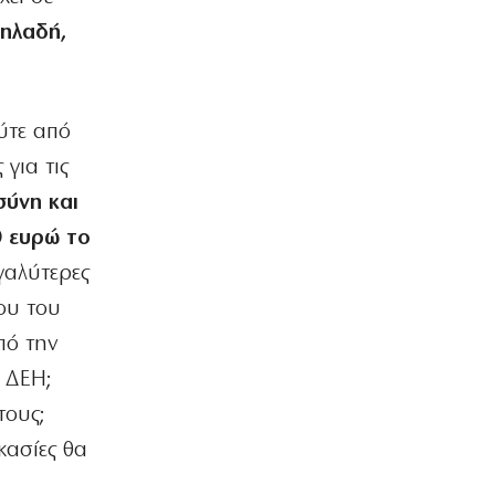
… Όταν ο μητσοτακισμός παρέδωσε
ηλαδή,
την Ελλάδα στους Τούρκους
7|08|2026 | 21:00
ΕΛΛΑΔΑ
ύτε από
Πυρκαγιά στην Αχλαδιά Σητείας
7|08|2026 | 20:55
για τις
σύνη και
ΑΘΛΗΤΙΚΑ
Άρσεναλ: Προκαλεί… αμόκ ο Τζόλης
0 ευρώ το
(βίντεο)
γαλύτερες
7|08|2026 | 20:50
ου του
ΕΛΛΑΔΑ
πό την
Ο αρχηγός πρέπει να είναι μόνον ένας
7|08|2026 | 20:40
η ΔΕΗ;
τους;
ΠΑΡΑΠΟΛΙΤΙΚΑ
Θερινά δρομολόγια και καλοκαιρινή
κασίες θα
ταλαιπωρία
7|08|2026 | 20:30