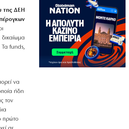
ΠΑΡΑΠΟΛΙΤΙΚΑ
υ της ΔΕΗ
Μεταναστευτικό, φωτιές και
κυβερνητική διαχείριση
υπέρογκων
7|08|2026 | 21:30
οι
ΕΛΛΑΔΑ
ε δικαίωμα
Χανιά: Αναστέλλονται τα τακτικά
 Τα funds,
ραντεβού αγγειοχειρουργού λόγω
κλοπής
7|08|2026 | 21:20
ΕΛΛΑΔΑ
Εμφύλιος στις λαϊκές αγορές
πορεί να
7|08|2026 | 21:10
 οποία ήδη
ΗΡΕΜΟΛΟΓΙΟ
ας τον
Ασύστολο… πρωθυπουργικό δούλεμα
πάνω στις στάχτες της Αττικής
δια
7|08|2026 | 21:00
ο πρώτο
χεί σε
Ο κοριός