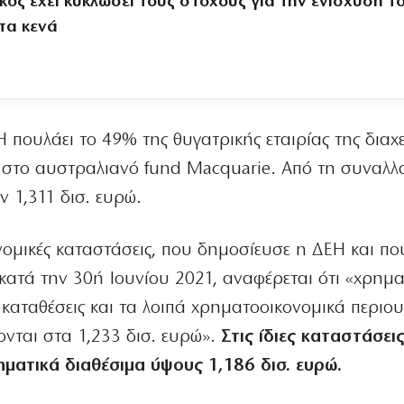
κός έχει κυκλώσει τους στόχους για την ενίσχυσή τ
 τα κενά
 πουλάει το 49% της θυγατρικής εταιρίας της διαχ
 στο αυστραλιανό fund Macquarie. Από τη συναλλ
ν 1,311 δισ. ευρώ.
κονομικές καταστάσεις, που δημοσίευσε η ΔΕΗ και πο
κατά την 30ή Ιουνίου 2021, αναφέρεται ότι «χρημα
 καταθέσεις και τα λοιπά χρηματοοικονομικά περιο
ονται στα 1,233 δισ. ευρώ».
Στις ίδιες καταστάσεις
ηματικά διαθέσιμα ύψους 1,186 δισ. ευρώ.