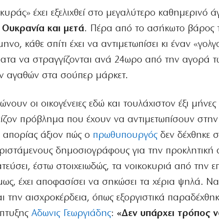
οκυράς» έχει εξελιχθεί στο μεγαλύτερο καθημερινό ά
 Ουκρανία και μετά
. Πέρα από το ασήκωτο βάρος 
νο, κάθε σπίτι έχει να αντιμετωπίσει κι έναν «γολ
ήματα να στραγγίζονται ανά 24ωρο από την αγορά τ
ν αγαθών στα σούπερ μάρκετ.
ώνουν οι οικογένειες εδώ και τουλάχιστον έξι μήνε
μείζον πρόβλημα που έχουν να αντιμετωπίσουν στην
ι απορίας άξιον πώς ο
πρωθυπουργός
δεν δέχθηκε 
ριστάμενους δημοσιογράφους για την προκλητική 
εύσει, έστω στοιχειωδώς, τα νοικοκυριά από την ε
ως, έχει αποφασίσει να σηκώσει τα χέρια ψηλά. Να
αι την αισχροκέρδεια, όπως εξοργιστικά παραδέχθηκ
άπτυξης
Αδωνις Γεωργιάδης
:
«Δεν υπάρχει τρόπος ν