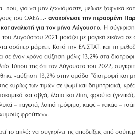
α -που, για να μην ξεχνιόμαστε, μείωσε ξαφνικά κα
έργους του ΟΑΕΔ…-
ανακοίνωσε την περασμένη Πα
ν καταναλωτή για τον μήνα Αύγουστο.
Η σύγκριση
τη του Αυγούστου 2021 μοιάζει με μαγική εικόνα σε
στα σούπερ μάρκετ. Κατά την ΕΛ.ΣΤΑΤ. και τη μεθο
σα σε έναν χρόνο αύξηση μόλις 13,2% στα διατροφ
λτίο Τύπου της ότι τον Αύγουστο του 2022, συγκριτ
θηκε «αύξηση 13,2% στην ομάδα “διατροφή και μ
ης κυρίως των τιμών σε ψωμί και δημητριακά, κρέ
κτοκομικά και αβγά, έλαια και λίπη, φρούτα (γενικά)
γλυκά – παγωτά, λοιπά τρόφιμα, καφέ – κακάο – τσάι
– χυμούς φρούτων».
εί το απλό: να συγκρίνει τις αποδείξεις από σούπε