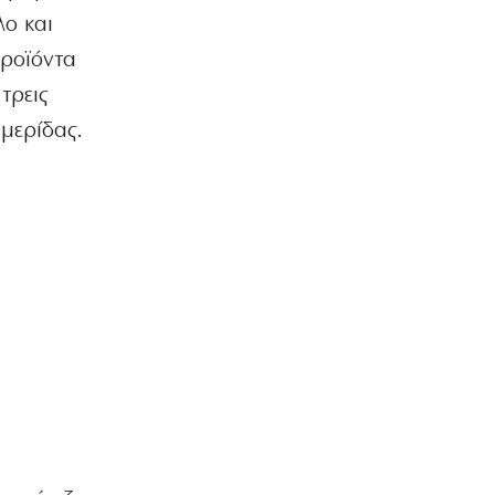
ΚΟΣΜΟΣ
λο και
Ιταλία όπως… Μυστράς: 50χρονος
έπαιρνε τη σύνταξη της νεκρής
προϊόντα
μητέρας του
τρεις
6|08|2026 | 21:35
ημερίδας.
ΠΟΛΙΤΙΣΜΟΣ
«Χάσαμε τη θεία Στοπ»: Μια θεία, ένας
θάνατος, αμέτρητα αδιέξοδα
6|08|2026 | 21:30
ΑΠΟΨΕΙΣ
Η αλήθεια για τη σχέση Βαρβιτσιώτη –
Μητσοτάκη
6|08|2026 | 21:26
ΟΙΚΟΝΟΜΙΑ
Με μισθούς Βαλκανίων και τιμές
δυτικής Ευρώπης!
6|08|2026 | 21:25