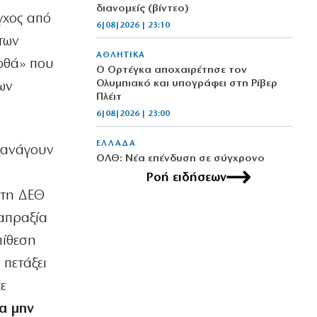
διανομείς (βίντεο)
γχος από
6|08|2026 | 23:10
των
ΑΘΛΗΤΙΚΑ
γοθά» που
Ο Ορτέγκα αποχαιρέτησε τον
Ολυμπιακό και υπογράφει στη Ρίβερ
ων
Πλέιτ
6|08|2026 | 23:00
ΕΛΛΑΔΑ
ς ανάγουν
ΟΛΘ: Νέα επένδυση σε σύγχρονο
εξοπλισμό – 8 νέα Straddle Carriers
Ροή ειδήσεων
στο λιμάνι
στη ΔΕΘ
6|08|2026 | 22:50
απραξία
ΑΘΛΗΤΙΚΑ
πίθεση
Όλα για όλα για την ανατροπή ο ΠΑΟΚ
 πετάξει
6|08|2026 | 22:47
ε
ΚΟΣΜΟΣ
α μην
Ιστορική επίσκεψη Ζελένσκι στη