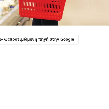
α» ως
προτιμώμενη πηγή στην Google