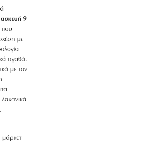
τά
ΠΟΛΙΤΙΣΜΟΣ
Επίδαυρος: Η «Μήδεια» συναντά την…
ρασκευή 9
Τεχνητή Νοημοσύνη
 που
6|08|2026 | 22:00
 σχέση με
ΑΘΛΗΤΙΚΑ
δολογία
Έρχεται ο Σαββίδης και φέρνει…
«μπαμ» στον ΠΑΟΚ!
ικά αγαθά.
6|08|2026 | 21:55
ικά με τον
ΚΟΣΜΟΣ
η
Reuters: Ανησυχία στις ΗΠΑ για
ατα
αστάθεια στη Μέση Ανατολή
6|08|2026 | 21:50
, λαχανικά
,
ΕΛΛΑΔΑ
Επτά μήνες ανενεργά τα νέα
αεροπλάνα της Πυροσβεστικής
6|08|2026 | 21:40
ρ μάρκετ