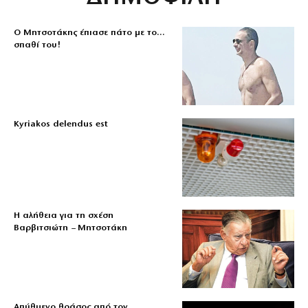
Ο Μητσοτάκης έπιασε πάτο με το…
σπαθί του!
Kyriakos delendus est
Η αλήθεια για τη σχέση
Βαρβιτσιώτη – Μητσοτάκη
Απύθμενο θράσος από τον