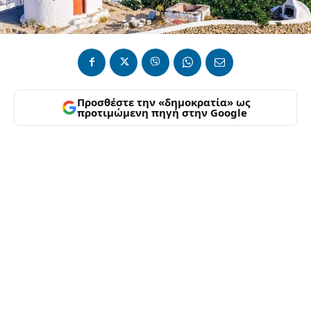
Προσθέστε την «δημοκρατία» ως
προτιμώμενη πηγή στην Google