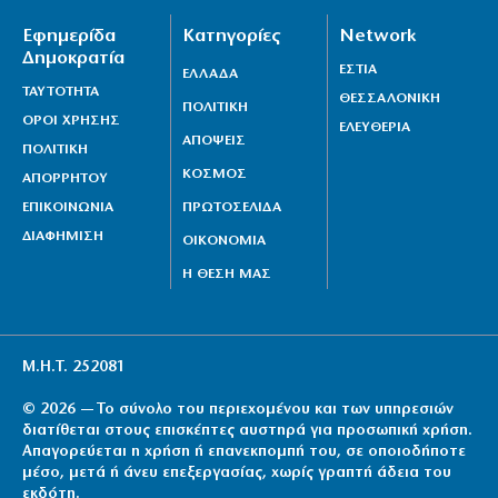
Εφημερίδα
Κατηγορίες
Network
Δημοκρατία
ΕΣΤΙΑ
ΕΛΛΑΔΑ
ΤΑΥΤΟΤΗΤΑ
ΘΕΣΣΑΛΟΝΙΚΗ
ΠΟΛΙΤΙΚΗ
ΟΡΟΙ ΧΡΗΣΗΣ
ΕΛΕΥΘΕΡΙΑ
ΑΠΟΨΕΙΣ
ΠΟΛΙΤΙΚΗ
ΚΟΣΜΟΣ
ΑΠΟΡΡΗΤΟΥ
ΕΠΙΚΟΙΝΩΝΙΑ
ΠΡΩΤΟΣΕΛΙΔΑ
ΔΙΑΦΗΜΙΣΗ
ΟΙΚΟΝΟΜΙΑ
Η ΘΕΣΗ ΜΑΣ
Μ.Η.Τ. 252081
© 2026 — Το σύνολο του περιεχομένου και των υπηρεσιών
διατίθεται στους επισκέπτες αυστηρά για προσωπική χρήση.
Απαγορεύεται η χρήση ή επανεκπομπή του, σε οποιοδήποτε
μέσο, μετά ή άνευ επεξεργασίας, χωρίς γραπτή άδεια του
εκδότη.