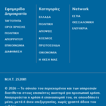
Εφημερίδα
Κατηγορίες
Network
Δημοκρατία
ΕΣΤΙΑ
ΕΛΛΑΔΑ
ΤΑΥΤΟΤΗΤΑ
ΘΕΣΣΑΛΟΝΙΚΗ
ΠΟΛΙΤΙΚΗ
ΟΡΟΙ ΧΡΗΣΗΣ
ΕΛΕΥΘΕΡΙΑ
ΑΠΟΨΕΙΣ
ΠΟΛΙΤΙΚΗ
ΚΟΣΜΟΣ
ΑΠΟΡΡΗΤΟΥ
ΕΠΙΚΟΙΝΩΝΙΑ
ΠΡΩΤΟΣΕΛΙΔΑ
ΔΙΑΦΗΜΙΣΗ
ΟΙΚΟΝΟΜΙΑ
Η ΘΕΣΗ ΜΑΣ
Μ.Η.Τ. 252081
© 2026 — Το σύνολο του περιεχομένου και των υπηρεσιών
διατίθεται στους επισκέπτες αυστηρά για προσωπική χρήση.
Απαγορεύεται η χρήση ή επανεκπομπή του, σε οποιοδήποτε
μέσο, μετά ή άνευ επεξεργασίας, χωρίς γραπτή άδεια του