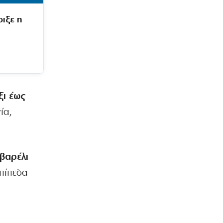
ιξε η
ξι έως
ία,
βαρέλι
πίπεδα