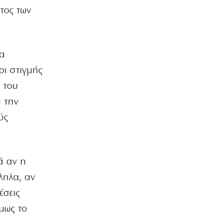
τος των
ια
ρι στιγμής
 του
 την
ύς
ά αν η
ληλα, αν
έσεις
μως το