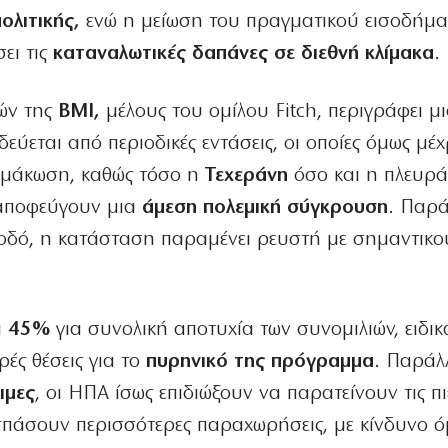
ολιτικής,
ενώ η μείωση του πραγματικού εισοδήμα
ει τις
καταναλωτικές δαπάνες σε διεθνή κλίμακα
.
ών της
BMI,
μέλους του ομίλου Fitch, περιγράφει μ
ύεται από περιοδικές εντάσεις, οι οποίες όμως μέχ
λιμάκωση, καθώς τόσο η
Τεχεράνη
όσο και η πλευρά
αποφεύγουν μια
άμεση πολεμική σύγκρουση
. Παρά
ή οδό, η κατάσταση παραμένει ρευστή με σημαντικο
α
45%
για συνολική αποτυχία των συνομιλιών, ειδικ
ρές θέσεις για το
πυρηνικό της πρόγραμμα
. Παράλ
ιμες
, οι ΗΠΑ ίσως επιδιώξουν να παρατείνουν τις πι
σπάσουν περισσότερες παραχωρήσεις, με κίνδυνο ό