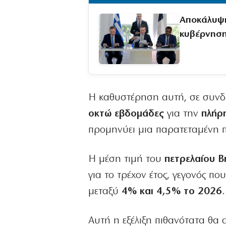
Αποκάλυψη
κυβέρνησ
Η καθυστέρηση αυτή, σε συνδυ
οκτώ εβδομάδες
για την
πλήρ
προμηνύει μια παρατεταμένη π
Η μέση τιμή του
πετρελαίου B
για το τρέχον έτος, γεγονός π
μεταξύ
4% και 4,5% το 2026
.
Αυτή η εξέλιξη πιθανότατα θα α