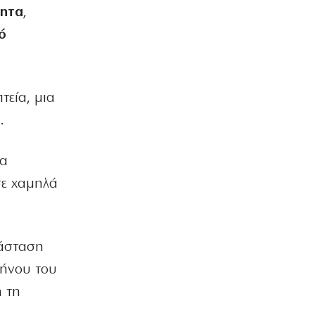
τητα
,
ό
τεία, μια
.
τα
σε χαμηλά
τάσταση
μήνου του
η τη