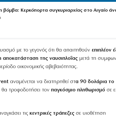
 βόμβα: Κερκόπορτα συγκυριαρχίας στο Αιγαίο άνο
η
ασμό με το γεγονός ότι θα απαιτηθούν
επιπλέον έ
η αποκατάσταση της ναυσιπλοΐας
μετά τη συμφων
ερίοδο οικονομικής αβεβαιότητας.
rent
αναμένεται να διατηρηθεί στ
α 90 δολάρια το 
ου θα τροφοδοτήσει τον
παγκόσμιο πληθωρισμό
σε ε
ναγκάσει τις
κεντρικές τράπεζες
σε υιοθέτηση