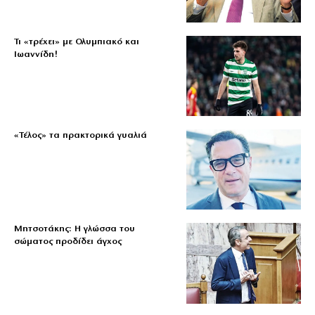
Τι «τρέχει» με Ολυμπιακό και
Ιωαννίδη!
«Τέλος» τα πρακτορικά γυαλιά
Μητσοτάκης: Η γλώσσα του
σώματος προδίδει άγχος