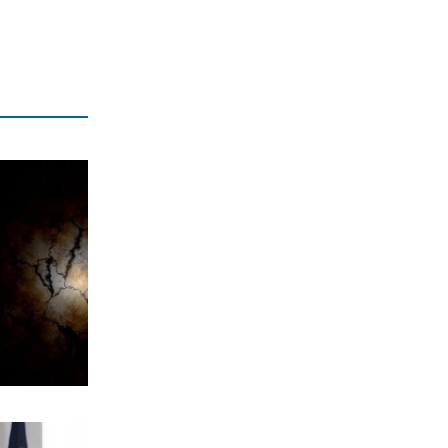
Νέο κύμα phishing με ψεύτικα email
του e‑ΕΦΚΑ
7|08|2026 | 18:52
ΑΠΟΨΕΙΣ
Άντονι Φάουτσι στη Γερουσία των
ΗΠΑ: Επικαλέστηκε δικαίωμα σιωπής
για τον κορωνοϊό
7|08|2026 | 18:45
ΑΘΛΗΤΙΚΑ
Ρεάλ Μαδρίτης: Παραμένει «Βασιλιάς»
μέχρι το 2032 ο Βινίσιους
7|08|2026 | 18:38
ΠΟΛΙΤΙΚΗ
Υποκλοπές: Πώς η κυβέρνηση
Μητσοτάκη επιχειρεί να «θάψει» την
υπόθεση με νομικά τερτίπια
7|08|2026 | 18:33