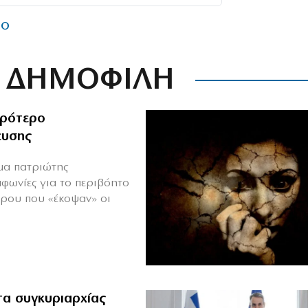
ΜΟ
ΔΗΜΟΦΙΛΗ
ιρότερο
ευσης
ιμα πατριώτης
μφωνίες για το περιβόητο
πρου που «έκοψαν» οι
α συγκυριαρχίας