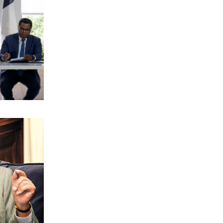
ΕΛΛΑΔΑ
«Βόμβα» για υγεία και φωτιές οι
τοπικές χωματερές
7|08|2026 | 18:30
ΟΙΚΟΝΟΜΙΑ
Ενεργειακή ρήτρα: Το επενδυτικό
σχέδιο του 1,1 δισ. ευρώ έως το 2028
7|08|2026 | 18:20
ΟΙΚΟΝΟΜΙΑ
Επίδομα σίτισης 600 ευρώ για
σπουδαστές
7|08|2026 | 18:10
ΕΛΛΑΔΑ
Πόρτο Γερμενό – Ψάθα: Οργή για
κατεδαφιστέες 118 κατοικίες
7|08|2026 | 18:00
ΕΛΛΑΔΑ