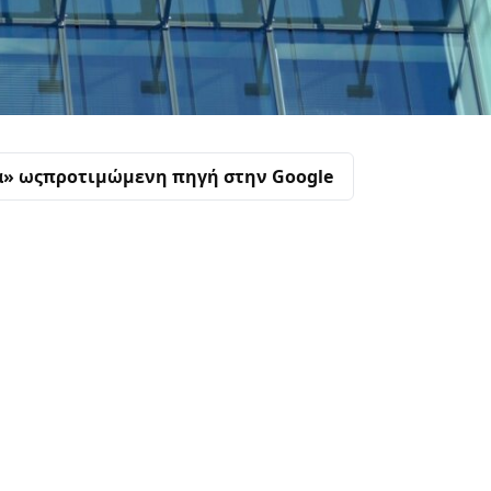
α» ως
προτιμώμενη πηγή στην Google