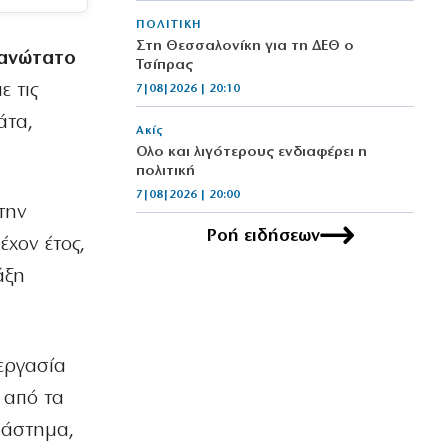
ΠΟΛΙΤΙΚΗ
Στη Θεσσαλονίκη για τη ΔΕΘ ο
ανώτατο
Τσίπρας
με τις
7|08|2026 | 20:10
άτα,
Ακίς
Ολο και λιγότερους ενδιαφέρει η
πολιτική
7|08|2026 | 20:00
Στην
Ροή ειδήσεων
ΕΛΛΑΔΑ
έχον έτος,
Ασυνεννοησία για την διερεύνηση της
άξη
πτώσης των ελικοπτέρων
7|08|2026 | 19:50
ΑΘΛΗΤΙΚΑ
εργασία
Διάλογος… έπος Βιτάλις-Μάριου
Ηλιόπουλου (βίντεο)
 από τα
7|08|2026 | 19:40
διάστημα,