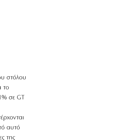
Τεχνητή Νοημοσύνη
6|08|2026 | 22:00
ΑΘΛΗΤΙΚΑ
Έρχεται ο Σαββίδης και φέρνει…
«μπαμ» στον ΠΑΟΚ!
6|08|2026 | 21:55
ΚΟΣΜΟΣ
Reuters: Ανησυχία στις ΗΠΑ για
αστάθεια στη Μέση Ανατολή
ου στόλου
6|08|2026 | 21:50
α το
ΕΛΛΑΔΑ
,1% σε GT
Επτά μήνες ανενεργά τα νέα
αεροπλάνα της Πυροσβεστικής
6|08|2026 | 21:40
έρχονται
ΚΟΣΜΟΣ
τό αυτό
Ιταλία όπως… Μυστράς: 50χρονος
ες της
έπαιρνε τη σύνταξη της νεκρής