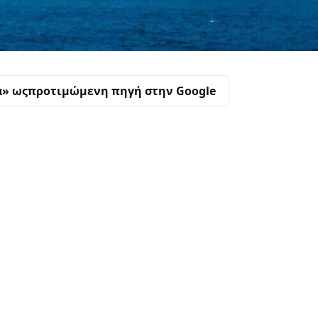
α» ως
προτιμώμενη πηγή στην Google