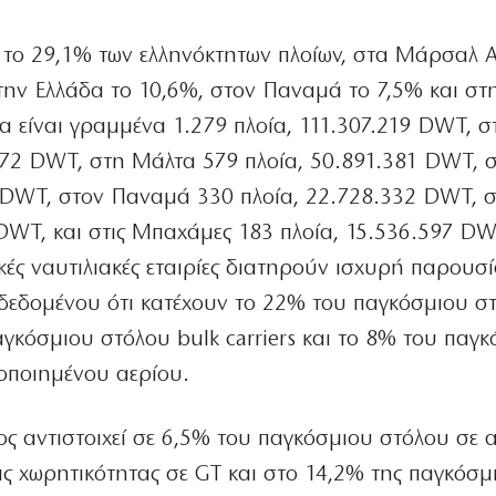
α το 29,1% των ελληνόκτητων πλοίων, στα Μάρσαλ Α
την Ελλάδα το 10,6%, στον Παναμά το 7,5% και σ
ία είναι γραμμένα 1.279 πλοία, 111.307.219 DWT, 
472 DWT, στη Μάλτα 579 πλοία, 50.891.381 DWT, 
7 DWT, στον Παναμά 330 πλοία, 22.728.332 DWT, 
DWT, και στις Μπαχάμες 183 πλοία, 15.536.597 DW
ικές ναυτιλιακές εταιρίες διατηρούν ισχυρή παρουσί
, δεδομένου ότι κατέχουν το 22% του παγκόσμιου σ
γκόσμιου στόλου bulk carriers και το 8% του παγ
οποιημένου αερίου.
ος αντιστοιχεί σε 6,5% του παγκόσμιου στόλου σε 
ς χωρητικότητας σε GT και στο 14,2% της παγκόσμ