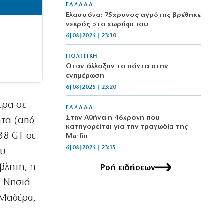
ΕΛΛΑΔΑ
Ελασσόνα: 75χρονος αγρότης βρέθηκε
νεκρός στο χωράφι του
6|08|2026 | 23:30
ΠΟΛΙΤΙΚΗ
Όταν άλλαξαν τα πάντα στην
ενημέρωση
6|08|2026 | 23:20
ερα σε
ΕΛΛΑΔΑ
Στην Αθήνα η 46χρονη που
ητα (από
κατηγορείται για την τραγωδία της
38 GT σε
Marfin
6|08|2026 | 23:15
ου
βλητη, η
Ροή ειδήσεων
ΟΙΚΟΝΟΜΙΑ
Delivery: Γιατί το αφορολόγητο στα
α Νησιά
φιλοδωρήματα δεν αρκεί – Τι ζητούν οι
 Μαδέρα,
διανομείς (βίντεο)
6|08|2026 | 23:10