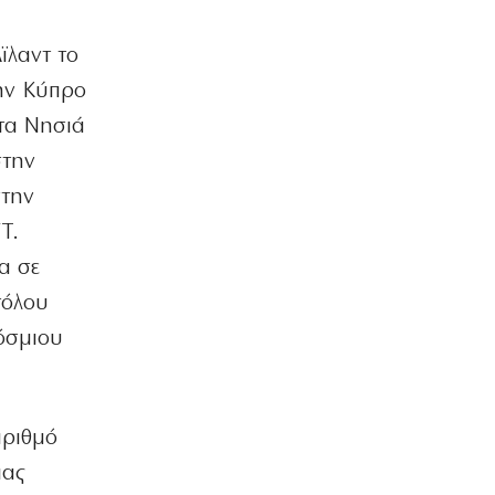
ΑΘΛΗΤΙΚΑ
Ο Ορτέγκα αποχαιρέτησε τον
ϊλαντ το
Ολυμπιακό και υπογράφει στη Ρίβερ
την Κύπρο
Πλέιτ
6|08|2026 | 23:00
στα Νησιά
στην
ΕΛΛΑΔΑ
ΟΛΘ: Νέα επένδυση σε σύγχρονο
στην
εξοπλισμό – 8 νέα Straddle Carriers
T.
στο λιμάνι
6|08|2026 | 22:50
α σε
τόλου
ΑΘΛΗΤΙΚΑ
Όλα για όλα για την ανατροπή ο ΠΑΟΚ
κόσμιου
6|08|2026 | 22:47
ΚΟΣΜΟΣ
Ιστορική επίσκεψη Ζελένσκι στη
αριθμό
Σερβία
ιας
6|08|2026 | 22:40