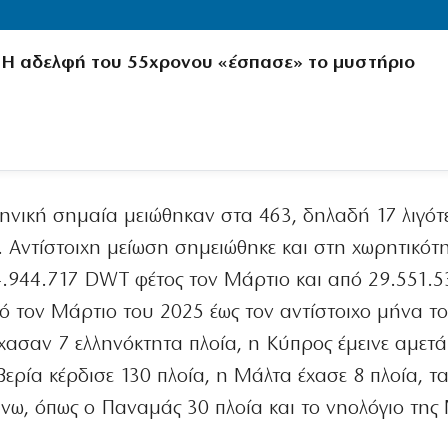
Η αδελφή του 55χρονου «έσπασε» το μυστήριο
λληνική σημαία μειώθηκαν στα 463, δηλαδή 17 λιγότ
. Αντίστοιχη μείωση σημειώθηκε και στη χωρητικότ
.944.717 DWT φέτος τον Μάρτιο και από 29.551.5
πό τον Μάρτιο του 2025 έως τον αντίστοιχο μήνα τ
χασαν 7 ελληνόκτητα πλοία, η Κύπρος έμεινε αμετά
βερία κέρδισε 130 πλοία, η Μάλτα έχασε 8 πλοία, τ
ω, όπως ο Παναμάς 30 πλοία και το νηολόγιο της