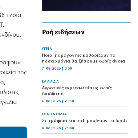
,
88 πλοία
T,
Ροή ειδήσεων
ονδίνου.
ΥΓΕΙΑ
Ποιοι παράγοντες καθορίζουν τα
πόσα χρόνια θα ζήσουμε χωρίς άνοια
αγράφουν
7|08|2026 | 0:00
οιχεία της
α,
ΕΛΛΑΔΑ
Αγροτικές εκμεταλλεύσεις χωρίς
πλιστές
διαδίκτυο
γγελία
6|08|2026 | 23:50
ΟΙΚΟΝΟΜΙΑ
Σε τρόφιμα και tech μπαίνουν τα funds
6|08|2026 | 23:40