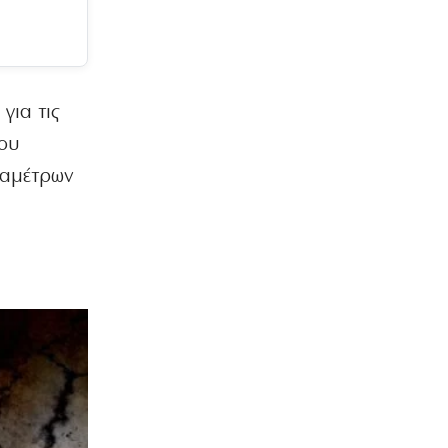
για τις
νου
ραμέτρων