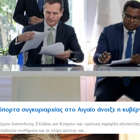
πορτα συγκυριαρχίας στο Αιγαίο άνοιξε η κυβέ
έργου διασύνδεσης Ελλάδας και Κύπρου» και «γαλλική σφραγίδα αξιοπιστίας
ρύγδουπα συνθήματα και σε κλίμα φιέστας και...