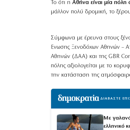
Το ότι η
Αθήνα είναι μία πόλη
μάλλον πολύ δρομική, το ξέρου
Σύμφωνα με έρευνα στους ξένο
Ενωσης Ξενοδόχων Αθηνών – Ατ
Αθηνών (ΔΑΑ) και της GBR Con
πόλης αξιολογείται με το κορυ
την κατάσταση της ατμόσφαι
ΔΙΑΒΑΣΤΕ ΕΠ
Με γαλανό
ελληνικό κ