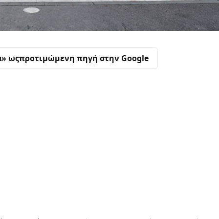
α» ως
προτιμώμενη πηγή στην Google