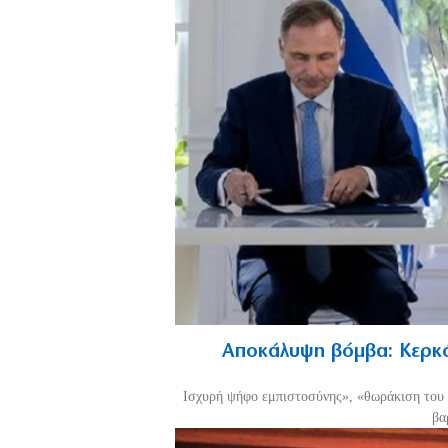
Αποκάλυψη βόμβα: Κερκό
Ισχυρή ψήφο εμπιστοσύνης», «θωράκιση του 
βα