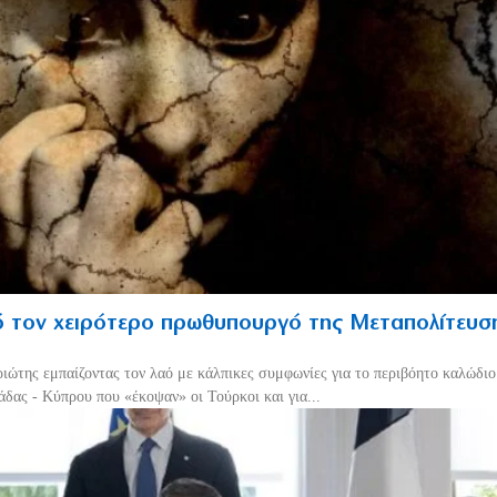
 τον χειρότερο πρωθυπουργό της Μεταπολίτευσ
ριώτης εμπαίζοντας τον λαό με κάλπικες συμφωνίες για το περιβόητο καλώδι
δας - Κύπρου που «έκοψαν» οι Τούρκοι και για...