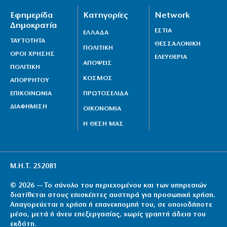
Εφημερίδα
Κατηγορίες
Network
Δημοκρατία
ΕΣΤΙΑ
ΕΛΛΑΔΑ
ΤΑΥΤΟΤΗΤΑ
ΘΕΣΣΑΛΟΝΙΚΗ
ΠΟΛΙΤΙΚΗ
ΟΡΟΙ ΧΡΗΣΗΣ
ΕΛΕΥΘΕΡΙΑ
ΑΠΟΨΕΙΣ
ΠΟΛΙΤΙΚΗ
ΚΟΣΜΟΣ
ΑΠΟΡΡΗΤΟΥ
ΕΠΙΚΟΙΝΩΝΙΑ
ΠΡΩΤΟΣΕΛΙΔΑ
ΔΙΑΦΗΜΙΣΗ
ΟΙΚΟΝΟΜΙΑ
Η ΘΕΣΗ ΜΑΣ
Μ.Η.Τ. 252081
© 2026 — Το σύνολο του περιεχομένου και των υπηρεσιών
διατίθεται στους επισκέπτες αυστηρά για προσωπική χρήση.
Απαγορεύεται η χρήση ή επανεκπομπή του, σε οποιοδήποτε
μέσο, μετά ή άνευ επεξεργασίας, χωρίς γραπτή άδεια του
εκδότη.