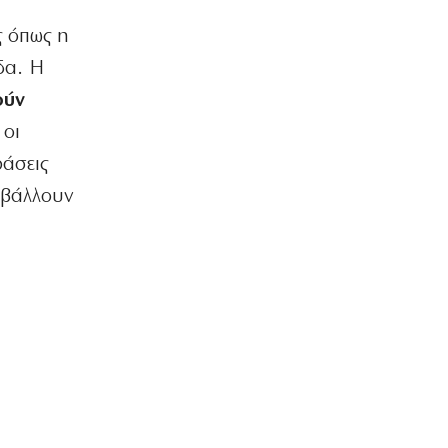
σήμερα
ς όπως η
10|08|2026 | 7:00
δα. Η
ΟΡΘΟΔΟΞΙΑ
ούν
Εορτολόγιο 10 Αυγούστου: Δείτε ποιοι
γιορτάζουν σήμερα
 οι
10|08|2026 | 6:45
ράσεις
ΠΡΟΣΦΟΡΕΣ
μβάλλουν
Εκτάκτως το Σάββατο 15.08 με την
κυριακάτικη «δημοκρατία»: Οι
απόρρητοι φάκελοι Καραμανλή
10|08|2026 | 6:00
ΚΟΣΜΟΣ
Τραμπ: «Κρατάμε χαμηλούς τόνους»
με το Ιράν
10|08|2026 | 0:08
ΚΟΣΜΟΣ
Ευρώπη: Η μεγάλη ανατροπή από την