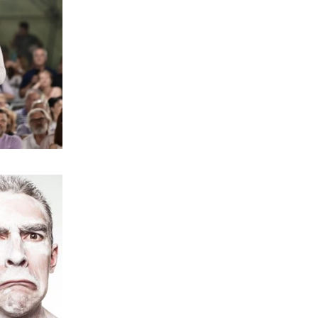
ΑΠΟΨΕΙΣ
Δεν χρειαζόμαστε «ανέγγιχτους»
9|08|2026 | 23:00
ΑΠΟΨΕΙΣ
Αναδασώνοντας το πένθος
9|08|2026 | 22:45
ΠΟΛΙΤΙΚΗ
Φωτιές στην Ελλάδα: Πόσο
αποτελεσματικά είναι τελικά τα
ευρωπαϊκά κονδύλια για την πρόληψη;
9|08|2026 | 22:30
ΚΟΣΜΟΣ
Η Ευρώπη δεν είναι προετοιμασμένη
για ρωσικές επιθέσεις με drones
9|08|2026 | 22:27
ΕΛΛΑΔΑ