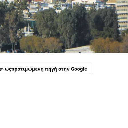
α» ως
προτιμώμενη πηγή στην Google