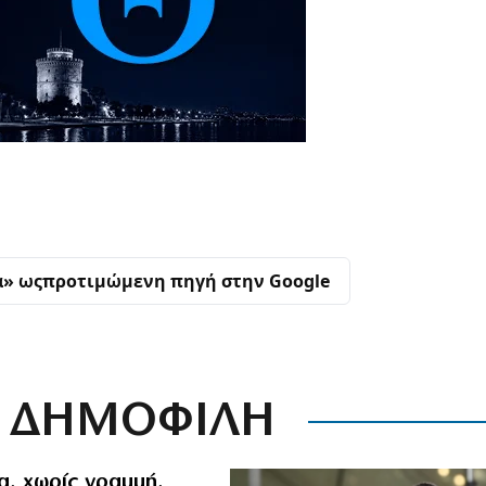
α» ως
προτιμώμενη πηγή στην Google
ΔΗΜΟΦΙΛΗ
α, χωρίς γραμμή,