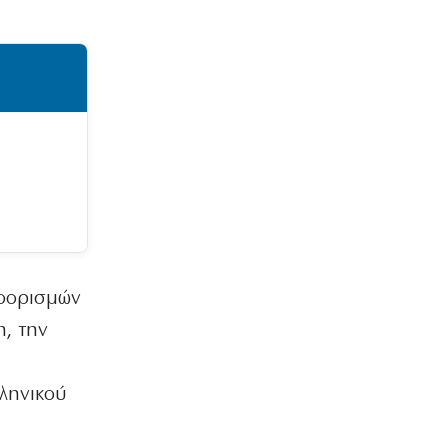
«Ζωάρα: Σε «ψαγμένη» παραλία για
βουτιές ο Μητσοτάκης»
10|08|2026 | 7:38
Η ΘΕΣΗ ΜΑΣ
Εκτός πραγματικότητας οι
«δεδομένοι» σύμμαχοι
10|08|2026 | 7:27
Ο αδέκαστος
Το ΣτΕ «χαρίζει» στις εταιρίες ταξί τα
νησιά!
10|08|2026 | 7:20
ροορισμών
ΠΟΛΙΤΙΚΗ
Δίνουν εκατομμύρια σε εταιρία της
η, την
οικογένειας του Μ. Χριστοδουλάκη!
10|08|2026 | 7:12
λληνικού
ΕΛΛΑΔΑ
Σε «κόκκινο» συναγερμό η χώρα:
39άρια και βοριάδες ως 8 μποφόρ