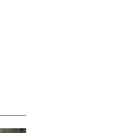
χρεοκοπία των παλαιών κομμάτων
9|08|2026 | 23:45
ΑΠΟΨΕΙΣ
Εταιρίες Τεχνητής Νοημοσύνης
καταστρέφουν βιβλία!
9|08|2026 | 23:34
ΑΠΟΨΕΙΣ
Μελόνι εναντίον Σάντσεθ
9|08|2026 | 23:30
ΕΛΛΑΔΑ
Προκαλούν οι Τούρκοι: Παραβιάσεις
και παραβάσεις με drones
9|08|2026 | 23:16
ΟΡΘΟΔΟΞΙΑ
«Οι αξίες του Ακάθιστου Υμνου
απαντούν σε κάθε αβεβαιότητα»
9|08|2026 | 23:15