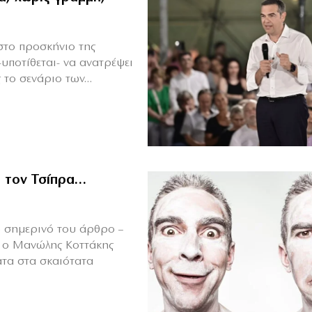
στο προσκήνιο της
-υποτίθεται- να ανατρέψει
ο σενάριο των...
ι τον Τσίπρα…
 σημερινό του άρθρο –
» ο Μανώλης Κοττάκης
ατα στα σκαιότατα