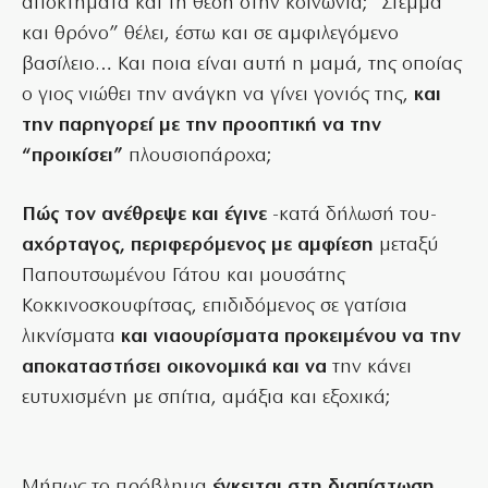
αποκτήματα και τη θέση στην κοινωνία; “Στέμμα
και θρόνο” θέλει, έστω και σε αμφιλεγόμενο
βασίλειο… Και ποια είναι αυτή η μαμά, της οποίας
ο γιος νιώθει την ανάγκη να γίνει γονιός της,
και
την παρηγορεί με την προοπτική να την
“προικίσει”
πλουσιοπάροχα;
Πώς τον ανέθρεψε και έγινε
-κατά δήλωσή του-
αχόρταγος, περιφερόμενος με αμφίεση
μεταξύ
Παπουτσωμένου Γάτου και μουσάτης
Κοκκινοσκουφίτσας, επιδιδόμενος σε γατίσια
λικνίσματα
και νιαουρίσματα προκειμένου να την
αποκαταστήσει οικονομικά και να
την κάνει
ευτυχισμένη με σπίτια, αμάξια και εξοχικά;
Μήπως το πρόβλημα
έγκειται στη διαπίστωση