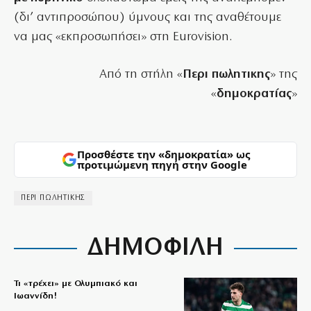
(δι’ αντιπροσώπου) ύμνους και της αναθέτουμε
να μας «εκπροσωπήσει» στη Eurovision.
Από τη στήλη «
Περι πωλητικης
» της
«
δημοκρατίας
»
Προσθέστε την «δημοκρατία» ως
προτιμώμενη πηγή στην Google
ΠΕΡΙ ΠΩΛΗΤΙΚΗΣ
ΔΗΜΟΦΙΛΗ
Τι «τρέχει» με Ολυμπιακό και
Ιωαννίδη!