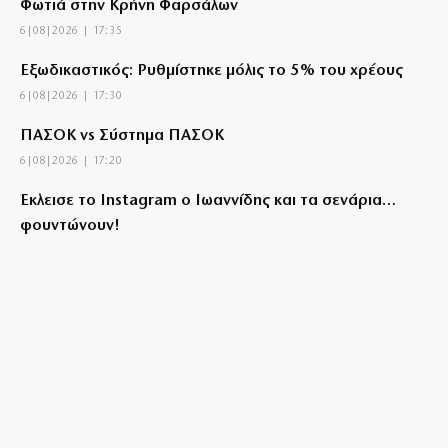
Φωτιά στην Κρήνη Φαρσάλων
6|08|2026 | 17:35
Εξωδικαστικός: Ρυθμίστηκε μόλις το 5% του χρέους
6|08|2026 | 17:30
ΠΑΣΟΚ vs Σύστημα ΠΑΣΟΚ
6|08|2026 | 17:20
Έκλεισε το Instagram ο Ιωαννίδης και τα σενάρια…
φουντώνουν!
6|08|2026 | 17:16
Meteo: Πότε εκδηλώνονται οι μεγαλύτερες πυρκαγιές
6|08|2026 | 17:15
Super Cup: Ο Παπαπέτρου στο ΑΕΚ-ΟΦΗ
6|08|2026 | 17:10
HELLENiQ ENERGY: Στα 393 ευρώ εκτινάχθηκε η
κερδοφορία της