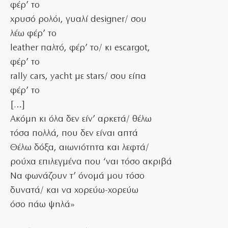
φέρ’ το
χρυσό ρολόι, γυαλί designer/ σου
λέω φέρ’ το
leather παλτό, φέρ’ το/ κι escargot,
φέρ’ το
rally cars, yacht με stars/ σου είπα
φέρ’ το
[…]
Ακόμη κι όλα δεν είν’ αρκετά/ θέλω
τόσα πολλά, που δεν είναι απτά
Θέλω δόξα, αιωνιότητα και λεφτά/
ρούχα επιλεγμένα που ‘ναι τόσο ακριβά
Να φωνάζουν τ’ όνομά μου τόσο
δυνατά/ και να χορεύω-χορεύω
όσο πάω ψηλά»