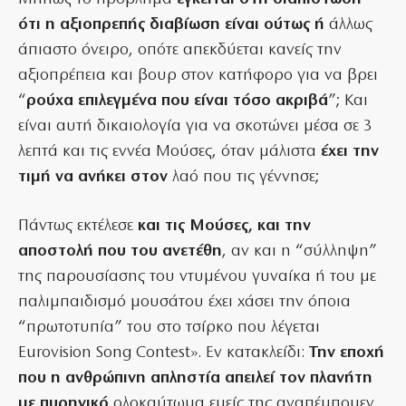
ότι η αξιοπρεπής διαβίωση είναι ούτως ή
άλλως
άπιαστο όνειρο, οπότε απεκδύεται κανείς την
αξιοπρέπεια και βουρ στον κατήφορο για να βρει
“
ρούχα επιλεγμένα που είναι τόσο ακριβά
”; Και
είναι αυτή δικαιολογία για να σκοτώνει μέσα σε 3
λεπτά και τις εννέα Μούσες, όταν μάλιστα
έχει την
τιμή να ανήκει στον
λαό που τις γέννησε;
Πάντως εκτέλεσε
και τις Μούσες, και την
αποστολή που του ανετέθη
, αν και η “σύλληψη”
της παρουσίασης του ντυμένου γυναίκα ή του με
παλιμπαιδισμό μουσάτου έχει χάσει την όποια
“πρωτοτυπία” του στο τσίρκο που λέγεται
Eurovision Song Contest». Εν κατακλείδι:
Την εποχή
που η ανθρώπινη απληστία απειλεί τον πλανήτη
με πυρηνικό
ολοκαύτωμα εμείς της αναπέμπομεν