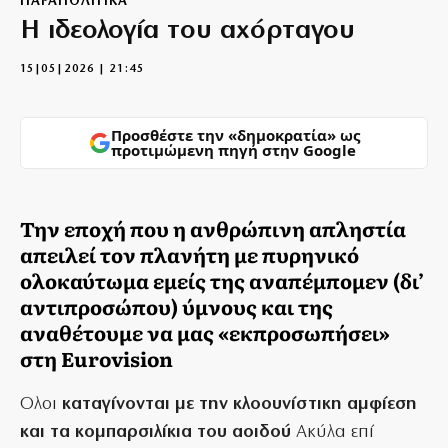
ΠΑΡΑΠΟΛΙΤΙΚΑ
Η ιδεολογία του αχόρταγου
15|05|2026 | 21:45
Προσθέστε την «δημοκρατία» ως
προτιμώμενη πηγή στην Google
Την εποχή που η ανθρώπινη απληστία
απειλεί τον πλανήτη με πυρηνικό
ολοκαύτωμα εμείς της αναπέμπομεν (δι’
αντιπροσώπου) ύμνους και της
αναθέτουμε να μας «εκπροσωπήσει»
στη Eurovision
Oλοι
καταγίνονται με την κλοουνίστικη αμφίεση
και τα κομπαρσιλίκια του αοιδού
Ακύλα επί