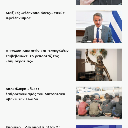
Μαζικές «ελληνοποιήσεις», ταχύς
αφελληνισμός
Η Ένωση Δικαστών και Εισαγγελέων
επιβεβαιώνει το ρεπορτάζ της
«Δημοκρατίας»
Αποκάλυψη «δ»: Ο
λαθροεποικισμός του Μητσοτάκη
σβήνει την Ελλάδα
Κυριάκο… δεν γυρίζει πλέον!!!