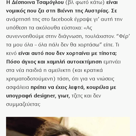
Η Δέσποινα Τσαμόγλου
(βλ. φωτό κάτω)
είναι
νομικός που ζει στη Βιέννη της Αυστρίας. Σε
ανάρτησή της στο facebook έγραψε γι’ αυτή την
υπόθεση τα ακόλουθα εύστοχα: «Ας
συνεννοηθούμε στην διάγνωση, τουλάχιστον. “Φέρ’
τα µου όλα – όλα πάλι δεν θα χορτάσω” είπε. Τι
κενό
είναι αυτό που δεν χορταίνει με τίποτα;
Πόσο άγχος και χαμηλή αυτοεκτίμηση
εμπνέει
στα νέα παιδιά η αμείλικτη (και κρατικά
χρηματοδοτούμενη) τάση, ότι για να νιώσεις
ασφάλεια
πρέπει να έχεις λεφτά, κουρέλια με
υπογραφή designer, γιωτ,
τζετς και δεν
συμμαζεύεται;