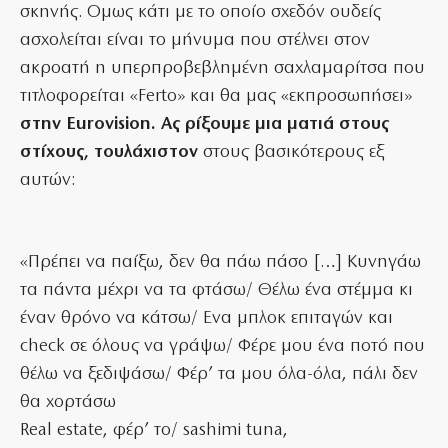
σκηνής. Ομως κάτι με το οποίο σχεδόν ουδείς
ασχολείται είναι το μήνυμα που στέλνει στον
ακροατή η υπερπροβεβλημένη σαχλαμαρίτσα που
τιτλοφορείται «Ferto» και θα μας «εκπροσωπήσει»
στην Eurovision. Ας ρίξουμε μια ματιά στους
στίχους, τουλάχιστον
στους βασικότερους εξ
αυτών:
«Πρέπει να παίξω, δεν θα πάω πάσο […] Κυνηγάω
τα πάντα μέχρι να τα φτάσω/ Θέλω ένα στέμμα κι
έναν θρόνο να κάτσω/ Ενα μπλοκ επιταγών και
check σε όλους να γράψω/ Φέρε μου ένα ποτό που
θέλω να ξεδιψάσω/ Φέρ’ τα μου όλα-όλα, πάλι δεν
θα χορτάσω
Real estate, φέρ’ το/ sashimi tuna,