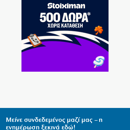
6|08|2026 | 16:30
Στον πάτο της ευρωζώνης και το διαθέσιμο εισόδημα
των Ελλήνων
6|08|2026 | 16:30
Η Ευρώπη παραδέχεται την αδυναμία της απέναντι
στις μεταναστευτικές ροές
6|08|2026 | 16:28
Φωτιά στην Αγία Μαρίνα Ηλείας
6|08|2026 | 16:25
ΓΣΕΕ: Τι ισχύει για την πληρωμή της αργίας του
Δεκαπενταύγουστου
6|08|2026 | 16:20
Μείνε συνδεδεμένος μαζί μας – η
ενημέρωση ξεκινά εδώ!