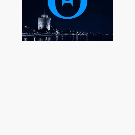
ΕΟΕ: Θερμή υποδοχή στους αθλητές της Εθνικής
ομάδας κωπηλασίας
6|08|2026 | 11:30
Καταρρέει η κυβερνητική προπαγάνδα για το
Μεταναστευτικό
6|08|2026 | 11:28
Κρήτη: Σε ΦΕΚ η δομή μεταναστών παρά τις σφοδρές
αντιδράσεις
6|08|2026 | 11:05
ΑΕΚ: Μετά το «όχι» Κόστιτς, δικός της ο Βιτάλις
6|08|2026 | 11:00
Eurostat: Στην 4η θέση της ΕΕ η Ελλάδα στο κάπνισμα
6|08|2026 | 10:57
Ο Νίκος Δένδιας για την συμφωνία ΑΟΖ με την
Αίγυπτο