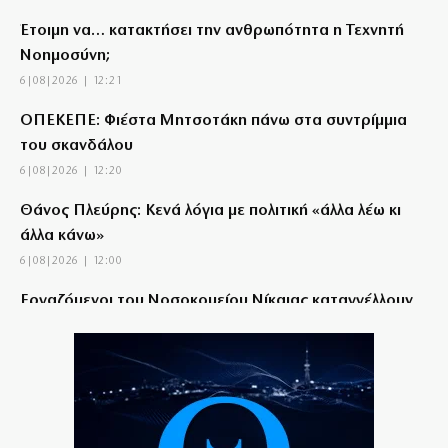
Έτοιμη να… κατακτήσει την ανθρωπότητα η Τεχνητή
Νοημοσύνη;
6|08|2026 | 12:21
ΟΠΕΚΕΠΕ: Φιέστα Μητσοτάκη πάνω στα συντρίμμια
του σκανδάλου
6|08|2026 | 12:20
Θάνος Πλεύρης: Κενά λόγια με πολιτική «άλλα λέω κι
άλλα κάνω»
6|08|2026 | 12:00
Εργαζόμενοι του Νοσοκομείου Νίκαιας καταγγέλλουν
απευθείας αναθέσεις
6|08|2026 | 11:51
Ούτε ίχνος αυτοκριτικής για την καταστροφή!
6|08|2026 | 11:51