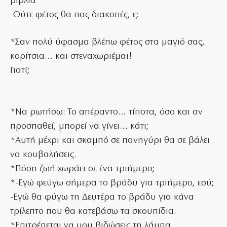
βιβλία
-Ούτε φέτος θα πας διακοπές, ε;
*Σαν πολύ ύφασμα βλέπω φέτος στα μαγιό σας,
κορίτσια… και στεναχωριέμαι!
Γιατί;
*Να ρωτήσω: Το απέραντο… τίποτα, όσο και αν
προσπαθεί, μπορεί να γίνει… κάτι;
*Αυτή μέχρι και σκαμπό σε πανηγύρι θα σε βάλει
να κουβαλήσεις.
*Πόση ζωή χωράει σε ένα τριήμερο;
*-Εγώ φεύγω σήμερα το βράδυ για τριήμερο, εσύ;
-Εγώ θα φύγω τη Δευτέρα το βράδυ για κάνα
τρίλεπτο που θα κατεβάσω τα σκουπίδια.
*Επιτρέπεται να μου βιδώσεις τη λάμπα,