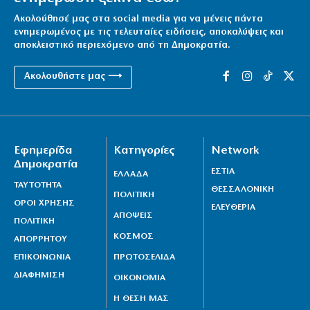
8|08|2026 | 14:40
Ακολούθησέ μας στα social media για να μένεις πάντα
Προκαλεί ο Αδωνις: «Θα καταγράφω τους πάντες…»
ενημερωμένος με τις τελευταίες ειδήσεις, αποκαλύψεις και
αποκλειστικό περιεχόμενο από τη Δημοκρατία.
8|08|2026 | 14:30
Επιμένει το ΠΑΣΟΚ για τα «σπιτάκια ανακύκλωσης»
Ακολουθήστε μας ⟶
8|08|2026 | 14:00
Άγριος ξυλοδαρμός γιατρού στον «Ερυθρό Σταυρό»
από ασθενή
Εφημερίδα
Κατηγορίες
Network
8|08|2026 | 13:40
Δημοκρατία
ΕΣΤΙΑ
ΕΛΛΑΔΑ
ΤΑΥΤΟΤΗΤΑ
ΘΕΣΣΑΛΟΝΙΚΗ
ΠΟΛΙΤΙΚΗ
ΟΡΟΙ ΧΡΗΣΗΣ
ΕΛΕΥΘΕΡΙΑ
ΑΠΟΨΕΙΣ
ΠΟΛΙΤΙΚΗ
ΚΟΣΜΟΣ
ΑΠΟΡΡΗΤΟΥ
ΕΠΙΚΟΙΝΩΝΙΑ
ΠΡΩΤΟΣΕΛΙΔΑ
ΔΙΑΦΗΜΙΣΗ
ΟΙΚΟΝΟΜΙΑ
Η ΘΕΣΗ ΜΑΣ