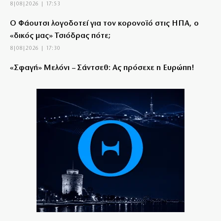
8|08|2026 | 17:53
Ο Φάουτσι λογοδοτεί για τον κορονοϊό στις ΗΠΑ, ο
«δικός μας» Τσιόδρας πότε;
8|08|2026 | 17:30
«Σφαγή» Μελόνι – Σάντσεθ: Ας πρόσεχε η Ευρώπη!
8|08|2026 | 17:08
Πληθωρισμός: Σε κούρσα ανόδου οι τιμές σε κρέας,
ενοίκια, καύσιμα
8|08|2026 | 17:00
Μόλις 815 ευρώ η μέση σύνταξη
8|08|2026 | 16:30
Κύκλωμα διακινούσε ναρκωτικά σε Αττική και
Πανεπιστημιούπολη (βίντεο)
8|08|2026 | 16:10