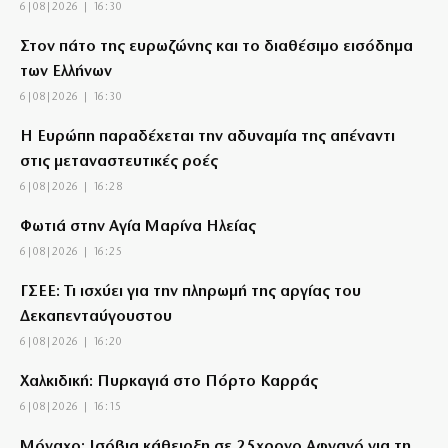
6|08|2026 | 16:30
Στον πάτο της ευρωζώνης και το διαθέσιμο εισόδημα
των Ελλήνων
6|08|2026 | 16:30
Η Ευρώπη παραδέχεται την αδυναμία της απέναντι
στις μεταναστευτικές ροές
6|08|2026 | 16:28
Φωτιά στην Αγία Μαρίνα Ηλείας
6|08|2026 | 16:25
ΓΣΕΕ: Τι ισχύει για την πληρωμή της αργίας του
Δεκαπενταύγουστου
6|08|2026 | 16:20
Χαλκιδική: Πυρκαγιά στο Πόρτο Καρράς
6|08|2026 | 16:15
Μόναχο: Ισόβια κάθειρξη σε 25χρονο Αφγανό για τη