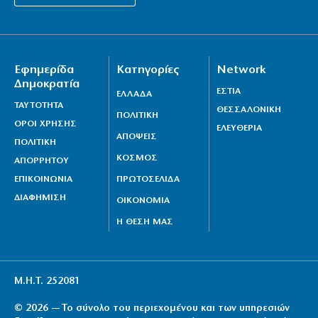
«Τέλος» τα πρακτορικά γυαλιά
6|08|2026 | 15:00
Πιερρακάκης: Αίτημα στην Κομισιόν για επέκταση της
Εφημερίδα
Κατηγορίες
Network
Εθνικής Ρήτρας Διαφυγής στην ενεργειακή
Δημοκρατία
ΕΣΤΙΑ
ανθεκτικότητα
ΕΛΛΑΔΑ
ΤΑΥΤΟΤΗΤΑ
ΘΕΣΣΑΛΟΝΙΚΗ
6|08|2026 | 14:50
ΠΟΛΙΤΙΚΗ
ΟΡΟΙ ΧΡΗΣΗΣ
ΕΛΕΥΘΕΡΙΑ
ΑΠΟΨΕΙΣ
Τραμπ: «Τεράστια αποθέματα οπλισμού των ΗΠΑ»
ΠΟΛΙΤΙΚΗ
ΚΟΣΜΟΣ
6|08|2026 | 14:40
ΑΠΟΡΡΗΤΟΥ
ΕΠΙΚΟΙΝΩΝΙΑ
ΠΡΩΤΟΣΕΛΙΔΑ
ΔΙΑΦΗΜΙΣΗ
ΟΙΚΟΝΟΜΙΑ
Η ΘΕΣΗ ΜΑΣ
Μ.Η.Τ. 252081
© 2026 — Το σύνολο του περιεχομένου και των υπηρεσιών