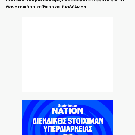
θανατηφόρα επίθεση σε διαδήλωση
6|08|2026 | 16:10
ΔΕΗ: Κέρδη 1,2 δισ. το α’ εξάμηνο του 2026
6|08|2026 | 16:00
Τα επτά χρόνια στασιμότητας και η αδιέξοδη πορεία
της Θεσσαλίας
6|08|2026 | 15:50
Ανακαλύψτε σκηνές και σκαμπό στο vidaxl: Άνεση και
λειτουργικότητα για κάθε στιγμή
6|08|2026 | 15:40
ΠΑΟΚ: Επέστρεψε στην ομάδα της καρδιάς του ο
Γιαννούλης!
6|08|2026 | 15:40
Φωτιά στη Σκύρο