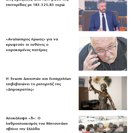
επετηρίδας με 183.325,83 ευρώ
«Aναλώσιμος ήρωας» για να
κρυφτούν οι ευθύνες ο
χαροκαμένος πατέρας
Η Ένωση Δικαστών και Εισαγγελέων
επιβεβαιώνει το ρεπορτάζ της
«Δημοκρατίας»
Αποκάλυψη «δ»: Ο
λαθροεποικισμός του Μητσοτάκη
σβήνει την Ελλάδα