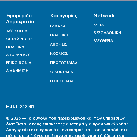
Εφημερίδα
Κατηγορίες
Network
Δημοκρατία
ΕΣΤΙΑ
ΕΛΛΑΔΑ
ΤΑΥΤΟΤΗΤΑ
ΘΕΣΣΑΛΟΝΙΚΗ
ΠΟΛΙΤΙΚΗ
ΟΡΟΙ ΧΡΗΣΗΣ
ΕΛΕΥΘΕΡΙΑ
ΑΠΟΨΕΙΣ
ΠΟΛΙΤΙΚΗ
ΚΟΣΜΟΣ
ΑΠΟΡΡΗΤΟΥ
ΕΠΙΚΟΙΝΩΝΙΑ
ΠΡΩΤΟΣΕΛΙΔΑ
ΔΙΑΦΗΜΙΣΗ
ΟΙΚΟΝΟΜΙΑ
Η ΘΕΣΗ ΜΑΣ
Μ.Η.Τ. 252081
© 2026 — Το σύνολο του περιεχομένου και των υπηρεσιών
διατίθεται στους επισκέπτες αυστηρά για προσωπική χρήση.
Απαγορεύεται η χρήση ή επανεκπομπή του, σε οποιοδήποτε
μέσο, μετά ή άνευ επεξεργασίας, χωρίς γραπτή άδεια του