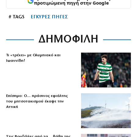
προτιμώμενη πηγή στην Google
# TAGS
ΕΓΚΥΡΕΣ ΠΗΓΕΣ
ΔΗΜΟΦΙΛΗ
Τι «τρέχει» με Ολυμπιακό και
Ιωαννίδη!
Επίσημο: Ο… πράσινος εφιάλτης
του μητσοτακισμού έκαψε την
Αττική
Στις Βρυξέλλες από τα… βάθη της