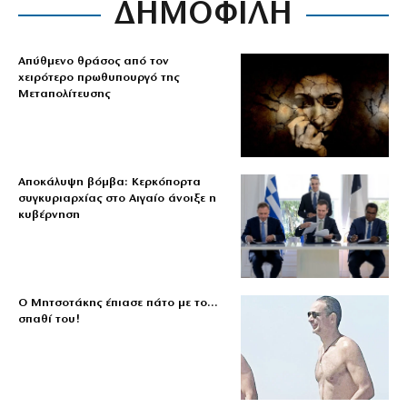
ΔΗΜΟΦΙΛΗ
Απύθμενο θράσος από τον
χειρότερο πρωθυπουργό της
Μεταπολίτευσης
Αποκάλυψη βόμβα: Κερκόπορτα
συγκυριαρχίας στο Αιγαίο άνοιξε η
κυβέρνηση
Ο Μητσοτάκης έπιασε πάτο με το…
σπαθί του!