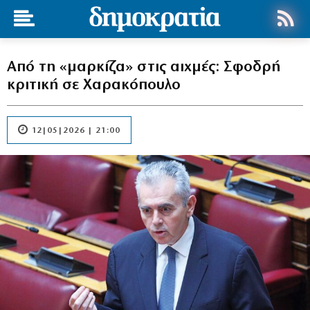
Από τη «μαρκίζα» στις αιχμές: Σφοδρή
κριτική σε Χαρακόπουλο
12|05|2026 | 21:00