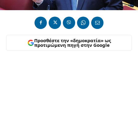
Προσθέστε την «δημοκρατία» ως
προτιμώμενη πηγή στην Google