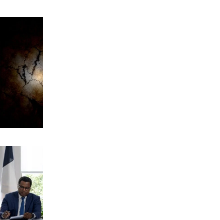
ΟΙΚΟΝΟΜΙΑ
«Χαστούκι» ΟΟΣΑ στην κυβέρνηση:
Τελευταία η Ελλάδα στο εισόδημα
7|08|2026 | 21:40
ΕΛΛΑΔΑ
Πάνω από 1.500 έλεγχοι σε 300
παραλίες – Χαλκιδική: Ρεκόρ
αυθαιρεσιών!
7|08|2026 | 21:40
ΠΑΡΑΠΟΛΙΤΙΚΑ
Μεταναστευτικό, φωτιές και
κυβερνητική διαχείριση
7|08|2026 | 21:30
ΕΛΛΑΔΑ
Χανιά: Αναστέλλονται τα τακτικά
ραντεβού αγγειοχειρουργού λόγω
κλοπής
7|08|2026 | 21:20