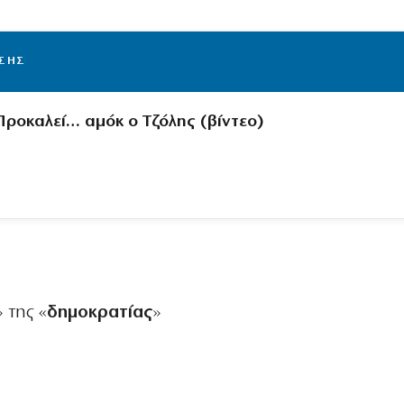
ΙΣΗΣ
Προκαλεί… αμόκ ο Τζόλης (βίντεο)
» της «
δημοκρατίας
»