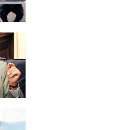
ΕΛΛΑΔΑ
Εμφύλιος στις λαϊκές αγορές
7|08|2026 | 21:10
ΗΡΕΜΟΛΟΓΙΟ
Ασύστολο… πρωθυπουργικό δούλεμα
πάνω στις στάχτες της Αττικής
7|08|2026 | 21:00
Ο κοριός
… Όταν ο μητσοτακισμός παρέδωσε
την Ελλάδα στους Τούρκους
7|08|2026 | 21:00
ΕΛΛΑΔΑ
Πυρκαγιά στην Αχλαδιά Σητείας
7|08|2026 | 20:55
ΑΘΛΗΤΙΚΑ
Άρσεναλ: Προκαλεί… αμόκ ο Τζόλης
(βίντεο)