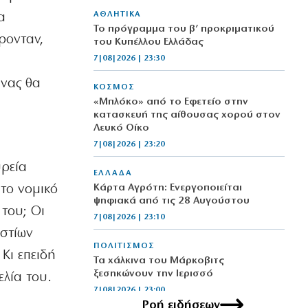
ΑΘΛΗΤΙΚΑ
α
Το πρόγραμμα του β’ προκριματικού
ρονταν,
του Κυπέλλου Ελλάδας
7|08|2026 | 23:30
υνας θα
ΚΟΣΜΟΣ
«Μπλόκο» από το Εφετείο στην
κατασκευή της αίθουσας χορού στον
Λευκό Οίκο
7|08|2026 | 23:20
υρεία
ΕΛΛΑΔΑ
 το νομικό
Κάρτα Αγρότη: Ενεργοποιείται
ψηφιακά από τις 28 Αυγούστου
του; Οι
7|08|2026 | 23:10
αστίων
ΠΟΛΙΤΙΣΜΟΣ
Κι επειδή
Τα χάλκινα του Μάρκοβιτς
ξεσηκώνουν την Ιερισσό
ελία του.
7|08|2026 | 23:00
Ροή ειδήσεων