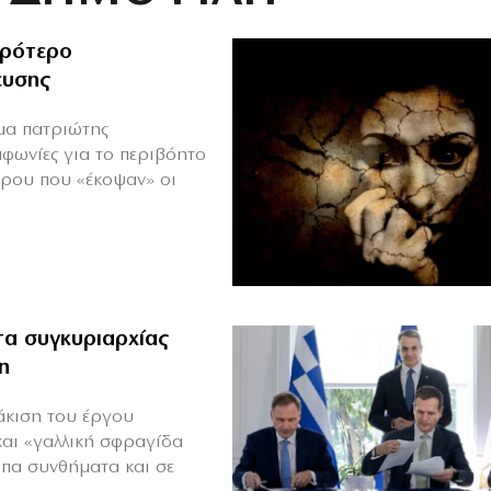
ιρότερο
ευσης
ιμα πατριώτης
μφωνίες για το περιβόητο
πρου που «έκοψαν» οι
α συγκυριαρχίας
η
άκιση του έργου
και «γαλλική σφραγίδα
υπα συνθήματα και σε