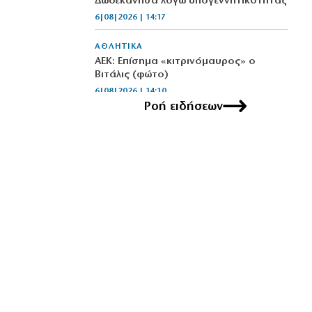
Δωδεκάνησα λόγω υπογεννητικότητας
6|08|2026 | 14:17
ΑΘΛΗΤΙΚΑ
ΑΕΚ: Επίσημα «κιτρινόμαυρος» ο
Βιτάλις (φώτο)
6|08|2026 | 14:10
Ροή ειδήσεων
ΕΛΛΑΔΑ
Χουρδάκης: «Χατίρια και χάρες»
ζητούσε η Ζωή
6|08|2026 | 14:00
ΕΛΛΑΔΑ
Σε εξέλιξη πυρκαγιά στο Αγρίνιο – Επί
ποδός επίγεια κι ενάερια μέσα
6|08|2026 | 13:55
ΕΛΛΑΔΑ
Έκλεβαν καλώδια, έπαθε ηλεκτροπληξία
και τον εγκατέλειψαν νεκρό