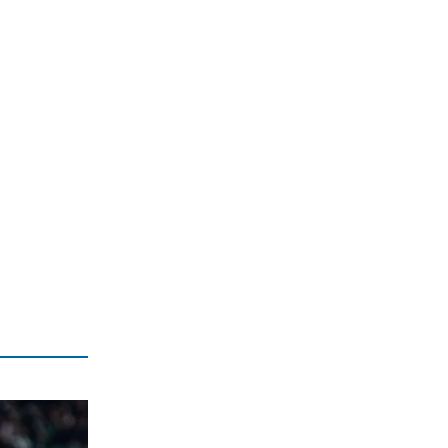
6|08|2026 | 13:37
ΕΛΛΑΔΑ
Ρεκόρ φυγής στη σύνταξη: Οι φόβοι
των εργαζομένων για τα όρια ηλικίας
6|08|2026 | 13:34
ΠΟΛΙΤΙΚΗ
Απροκάλυπτος συνήγορος της ΤΕΧΑΝ
ο Άδωνις
6|08|2026 | 13:30
ΙΣΤΟΡΙΑ
Χιροσίμα: Όταν η… ζωή τελείωσε για
να κυριαρχήσουν οι ΗΠΑ
6|08|2026 | 13:27
ΠΟΛΙΤΙΚΗ
Επιχειρεί να… θάψει την καμένη Ελλάδα
και τα σκάνδαλα με φιέστες
6|08|2026 | 13:09