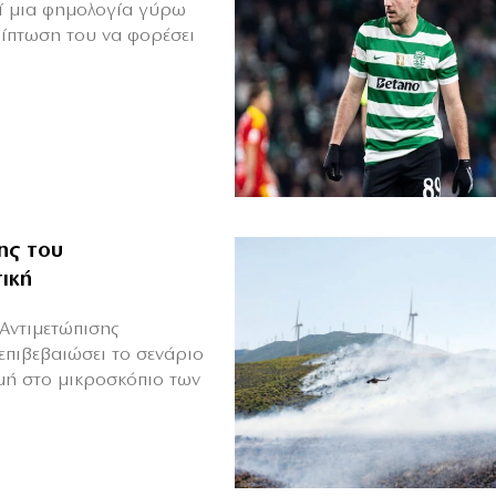
θεί μια φημολογία γύρω
ρίπτωση του να φορέσει
ης του
ική
Αντιμετώπισης
επιβεβαιώσει το σενάριο
μή στο μικροσκόπιο των