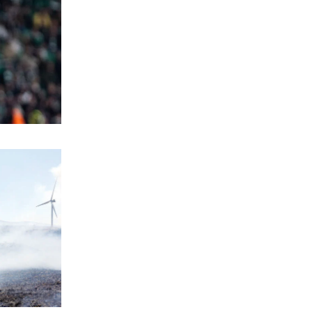
ΕΛΛΑΔΑ
Ακρίβεια και λαϊκή αγορά: Πόσο
κοστίζουν σήμερα φρούτα και
λαχανικά
6|08|2026 | 13:09
ΕΛΛΑΔΑ
Προκλητική εκδήλωση στο Κέχρο με
παρουσία του βουλευτή Φερχάτ
6|08|2026 | 13:00
ΚΟΣΜΟΣ
Η Βόρεια Κορέα εκτόξευσε βλήμα προς
την θάλασσα της Ιαπωνίας
6|08|2026 | 13:00
ΕΛΛΑΔΑ
55χρονος στην Κρήτη έχασε 100.000
ευρώ σε διαδικτυακή απάτη
6|08|2026 | 12:35