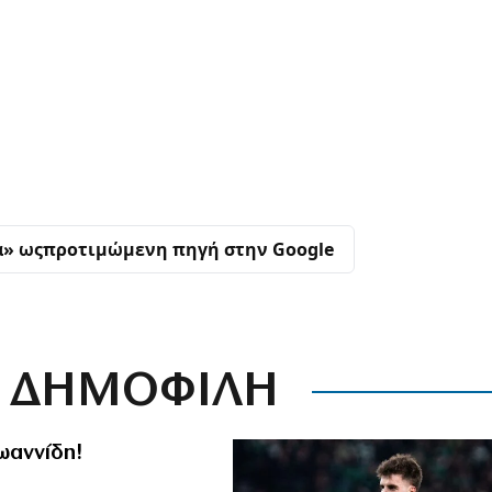
α» ως
προτιμώμενη πηγή στην Google
ΔΗΜΟΦΙΛΗ
Ιωαννίδη!