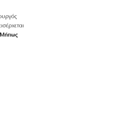
26χρονος – Το τρίτο άτομο που
εμπλέκει
πουργός
6|08|2026 | 8:26
εισέρχεται
ΠΟΛΙΤΙΣΜΟΣ
Μήπως
«Κωνσταντίνος Καβάφης. Ο άνθρωπος
κι ο ποιητής» των Jusdanis-Jeffreys
6|08|2026 | 8:17
ΕΛΛΑΔΑ
Marfin: Σήμερα στην Ελλάδα η
46χρονη που συνελήφθη στο Λονδίνο
6|08|2026 | 8:04
ΕΛΛΑΔΑ
Εξώδικο Μαζαράκη για τίτλο σπουδών
από Λέκκα
6|08|2026 | 8:01
MEDIA
Το σημερινό (6/8) τηλεοπτικό