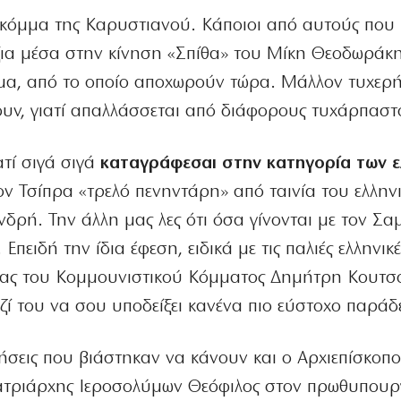
ο κόμμα της Καρυστιανού. Κάποιοι από αυτούς που
ια μέσα στην κίνηση «Σπίθα» του Μίκη Θεοδωράκη
ήμα, από το οποίο αποχωρούν τώρα. Μάλλον τυχερ
υν, γιατί απαλλάσσεται από διάφορους τυχάρπαστ
τί σιγά σιγά
καταγράφεσαι στην κατηγορία των 
τον Τσίπρα «τρελό πενηντάρη» από ταινία του ελλην
νδρή. Την άλλη μας λες ότι όσα γίνονται με τον Σ
Επειδή την ίδια έφεση, ειδικά με τις παλιές ελληνικές
ατέας του Κομμουνιστικού Κόμματος Δημήτρη Κουτσ
ζί του να σου υποδείξει κανένα πιο εύστοχο παράδ
ήσεις που βιάστηκαν να κάνουν και ο Αρχιεπίσκοπο
Πατριάρχης Ιεροσολύμων Θεόφιλος στον πρωθυπουρ