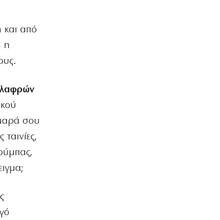
αθλητικό πρόγραμμα
6|08|2026 | 8:00
 και από
Η ΘΕΣΗ ΜΑΣ
ή η
Η κυβέρνηση Ιμπραήμ φοβάται τους
αριθμούς
ους.
6|08|2026 | 7:45
ελαφρών
ΕΛΛΑΔΑ
Σε εξέλιξη μεγάλη φωτιά στην
ικού
Ιεράπετρα – Ήχησε το 112
αμαρά σου
6|08|2026 | 7:34
 ταινίες,
ΠΟΛΙΤΙΚΗ
ούμπας,
Δέκα ερωτήματα για τη συμφωνία του
«καλωδίου» GSI
ειγμα;
6|08|2026 | 7:25
ΠΟΛΙΤΙΚΗ
ς
Ούτε ίχνος αυτοκριτικής για την
γό
καταστροφή!