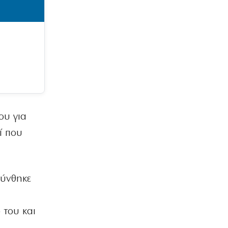
Ο κοριός
Η αυτοκριτική κάηκε πρώτη
6|08|2026 | 9:07
ΑΘΛΗΤΙΚΑ
Γιώργος Σηφάκης: Η πρόκριση είναι
ανοιχτή, αλλά η εικόνα του είναι…
θαμπή
6|08|2026 | 9:02
ΟΙΚΟΝΟΜΙΑ
ου για
Επίδομα παιδιού 150 ευρώ: Πότε είναι
η επόμενη πληρωμή
ί που
6|08|2026 | 9:00
ΠΟΛΙΤΙΣΜΟΣ
Σήμερα στο Α’ Νεκροταφείο Αθηνών
ρύνθηκε
το τελευταίο αντίο στον Λάκη Χαλκιά
6|08|2026 | 8:43
 του και
ΕΛΛΑΔΑ
Κυψέλη: Απολογείται σήμερα ο