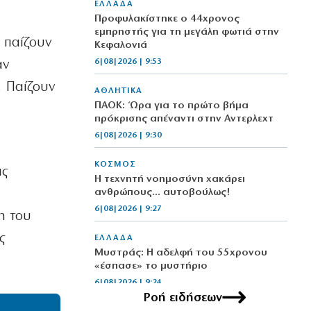
ΕΛΛΑΔΑ
Προφυλακίστηκε ο 44χρονος
εμπρηστής για τη μεγάλη φωτιά στην
ν παίζουν
Κεφαλονιά
6|08|2026 | 9:53
αν
. Παίζουν
ΑΘΛΗΤΙΚΑ
ΠΑΟΚ: Ώρα για το πρώτο βήμα
πρόκρισης απέναντι στην Αντερλεχτ
6|08|2026 | 9:30
ΚΟΣΜΟΣ
ας
Η τεχνητή νοημοσύνη χακάρει
ανθρώπους… αυτοβούλως!
6|08|2026 | 9:27
η του
ς
ΕΛΛΑΔΑ
Μυστράς: Η αδελφή του 55χρονου
«έσπασε» το μυστήριο
6|08|2026 | 9:24
Ροή ειδήσεων