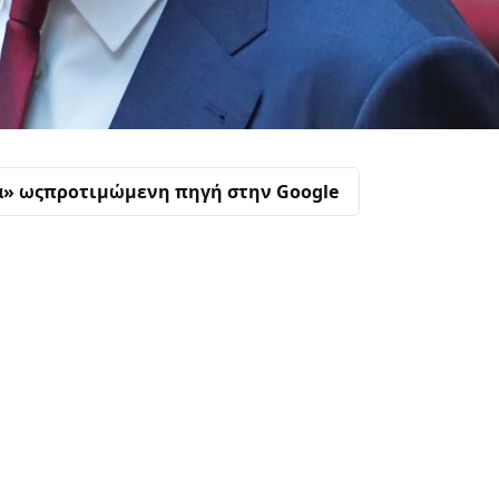
α» ως
προτιμώμενη πηγή στην Google