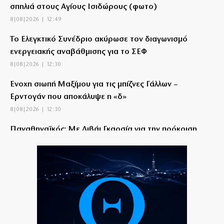
σπηλιά στους Αγίους Ισιδώρους (φωτο)
8|08|2026 | 12:49
Το Ελεγκτικό Συνέδριο ακύρωσε τον διαγωνισμό
ενεργειακής αναβάθμισης για το ΣΕΦ
8|08|2026 | 12:30
Ένοχη σιωπή Μαξίμου για τις μπίζνες Γάλλων –
Ερντογάν που αποκάλυψε η «δ»
8|08|2026 | 12:30
Παναθηναϊκός: Με Λιβάι Γκαρσία για την πρόκριση
στη Σόφια
8|08|2026 | 12:05
Σταύρος Παπασταύρου: Η πιο σκανδαλώδης από
όλες τις αποστολές του
8|08|2026 | 12:00
Τουρκική πρόκληση: Αμφισβητούν την κυριαρχία των