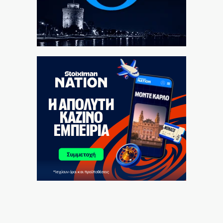
νησιών μας
8|08|2026 | 11:45
Ηλιόπουλος σε Μάγερ: «Βλέπω το βλέμμα της τίγρης
στα μάτια σου»
8|08|2026 | 11:30
Ο Μητσοτάκης έπιασε πάτο με το… σπαθί του!
8|08|2026 | 11:29
Χαρδαλιάς: Μπλόκο σε ανεμογεννήτριες στις καμένες
περιοχές
8|08|2026 | 11:15
Ο Ολυμπιακός αρχίζει συνεργασία με τον Ζοφρέ
Μονκαντά
8|08|2026 | 11:00
ΠΑΟΚ: Με αλλαγές στη ρεβάνς με την Αντερλεχτ για
την ανατροπή