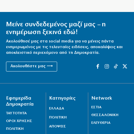
8|08|2026 | 10:30
Οι πληρωμές από τον e-ΕΦΚΑ και τη ΔΥΠΑ έως τις 14
Μείνε συνδεδεμένος μαζί μας – η
Αυγούστου
ενημέρωση ξεκινά εδώ!
8|08|2026 | 10:16
Ακολούθησέ μας στα social media για να μένεις πάντα
Προκρίνονται και οι τρεις αν «ματώσουν»!
ενημερωμένος με τις τελευταίες ειδήσεις, αποκαλύψεις και
8|08|2026 | 10:00
αποκλειστικό περιεχόμενο από τη Δημοκρατία.
Μυστράς: «Δεν είχε οικονομικό κίνητρο ο 55χρονος
Ακολουθήστε μας ⟶
με τον καταψύκτη» – (βίντεο)
8|08|2026 | 9:57
Η πικρή αλήθεια της τσέπης κόντρα στην κυβερνητική
Εφημερίδα
Κατηγορίες
Network
προπαγάνδα
Δημοκρατία
8|08|2026 | 9:30
ΕΣΤΙΑ
ΕΛΛΑΔΑ
ΤΑΥΤΟΤΗΤΑ
ΘΕΣΣΑΛΟΝΙΚΗ
Σκιάθος: Καταδίκη 39χρονης που μέθυσε μαζί με την
ΠΟΛΙΤΙΚΗ
ΟΡΟΙ ΧΡΗΣΗΣ
ΕΛΕΥΘΕΡΙΑ
ανήλικη κόρη της
ΑΠΟΨΕΙΣ
ΠΟΛΙΤΙΚΗ
8|08|2026 | 9:25