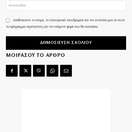
Ισ
αποθηκεύστε το όνομα, το ηλεκτρονικό ταχυδρομείο και τον ιστότοπό μου σε αυτό
το πρόγραμμα περιήγησης για την επόμενη φορά που θα σχολιάσω.
ΜΟΙΡΑΣΟΥ ΤΟ ΑΡΘΡΟ