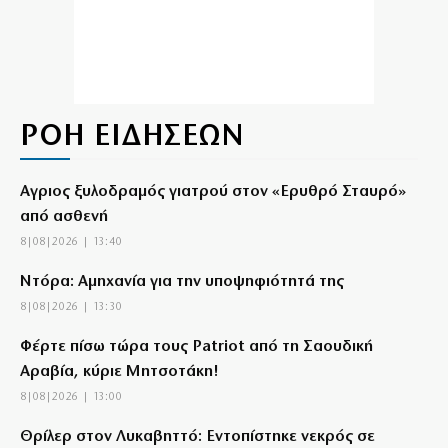
ΡΟΗ ΕΙΔΗΣΕΩΝ
Αγριος ξυλοδραμός γιατρού στον «Ερυθρό Σταυρό»
από ασθενή
8|08|2026 | 13:40
Ντόρα: Αμηχανία για την υποψηφιότητά της
8|08|2026 | 13:30
Φέρτε πίσω τώρα τους Patriot από τη Σαουδική
Αραβία, κύριε Μητσοτάκη!
8|08|2026 | 13:00
Θρίλερ στον Λυκαβηττό: Εντοπίστηκε νεκρός σε