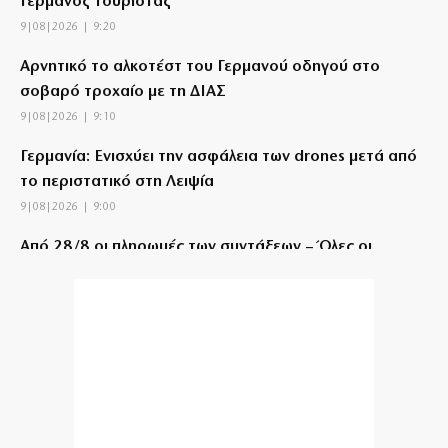
Γερμανός τουρίστας
9|08|2026 | 9:20
Αρνητικό το αλκοτέστ του Γερμανού οδηγού στο
σοβαρό τροχαίο με τη ΔΙΑΣ
9|08|2026 | 9:10
Γερμανία: Ενισχύει την ασφάλεια των drones μετά από
το περιστατικό στη Λειψία
9|08|2026 | 9:00
Από 28/8 οι πληρωμές των συντάξεων – Όλες οι
ημερομηνίες ανά ταμείο
9|08|2026 | 8:50
Στα χέρια της ΕΛΑΣ 49χρονος και 37χρονος, μέλη της
ρωσόφωνης μαφίας
9|08|2026 | 8:40
Αττικοβοιωτία: Πώς έγινε η επιχείρηση διάσωσης