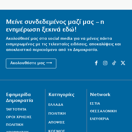
9|08|2026 | 6:30
Σύγχρονη τέχνη στο Μουσείο Κυθήρων
Μείνε συνδεδεμένος μαζί μας – η
8|08|2026 | 23:45
ενημέρωση ξεκινά εδώ!
Ουφίτσι: Αρχισε η μεγάλη αναμόρφωση της
Ακολούθησέ μας στα social media για να μένεις πάντα
Πινακοθήκης
ενημερωμένος με τις τελευταίες ειδήσεις, αποκαλύψεις και
αποκλειστικό περιεχόμενο από τη Δημοκρατία.
8|08|2026 | 23:30
Ακολουθήστε μας ⟶
Την Ουκρανία κατηγορεί η Βουλγαρία για την πτώση
drone στα εδάφη της
8|08|2026 | 23:11
Ο «Κατά φαντασίαν ασθενής» ζωντανεύει στη Ν.
Εφημερίδα
Κατηγορίες
Network
Μάκρη
Δημοκρατία
ΕΣΤΙΑ
ΕΛΛΑΔΑ
8|08|2026 | 23:00
ΤΑΥΤΟΤΗΤΑ
ΘΕΣΣΑΛΟΝΙΚΗ
ΠΟΛΙΤΙΚΗ
Το Λιτόχωρο και ο Μεταξάς
ΟΡΟΙ ΧΡΗΣΗΣ
ΕΛΕΥΘΕΡΙΑ
ΑΠΟΨΕΙΣ
8|08|2026 | 22:30
ΠΟΛΙΤΙΚΗ
ΚΟΣΜΟΣ