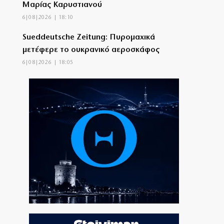
Μαρίας Καρυστιανού
6|08|2026 | 18:10
Sueddeutsche Zeitung: Πυρομαχικά
μετέφερε το ουκρανικό αεροσκάφος
6|08|2026 | 18:05
Η Στιβαρότητα της Δεξιάς
6|08|2026 | 18:00
Διεργασίες στη Λάρισα για τις κινήσεις
Σαμαρά
6|08|2026 | 17:55
Ουκρανία: Νέο πλήγμα σε διυλιστήρια στο
Μπασκορτοστάν και τη Γιαροσλάβλ
6|08|2026 | 17:50
Χανιά: Νέα στοιχεία για την 75χρονη στο
Νεροκούρο