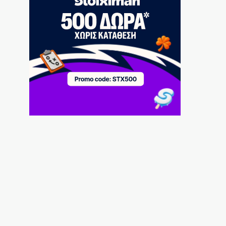
6|08|2026 | 17:45
Φωτιά στην Κρήνη Φαρσάλων
6|08|2026 | 17:35
Εξωδικαστικός: Ρυθμίστηκε μόλις το 5%
του χρέους
6|08|2026 | 17:30
ΠΑΣΟΚ vs Σύστημα ΠΑΣΟΚ
6|08|2026 | 17:20
Έκλεισε το Instagram ο Ιωαννίδης και τα
σενάρια… φουντώνουν!
6|08|2026 | 17:16
Meteo: Πότε εκδηλώνονται οι
μεγαλύτερες πυρκαγιές
6|08|2026 | 17:15