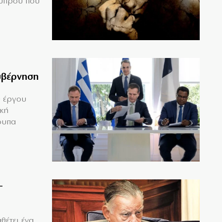
Κύπρου που
υβέρνηση
υ έργου
ική
ουπα
–
θέτει ένα