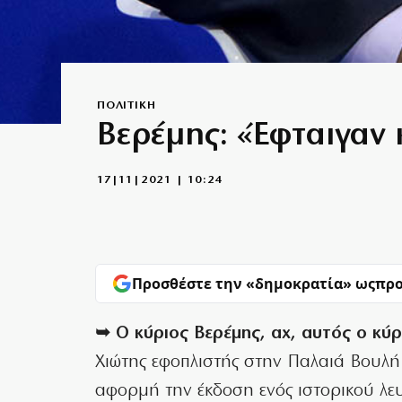
ΠΟΛΙΤΙΚΗ
Βερέμης: «Έφταιγαν 
17|11|2021 | 10:24
Προσθέστε την «δημοκρατία» ως
προ
➥ Ο κύριος Βερέμης, αχ, αυτός ο κύ
Χιώτης εφοπλιστής στην Παλαιά Βουλή 
αφορμή την έκδοση ενός ιστορικού λε