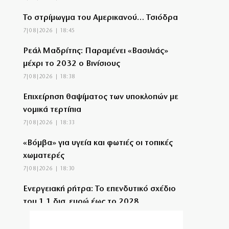
Το στρίμωγμα του Αμερικανού… Τσιόδρα
7|08|2026 | 18:45
Ρεάλ Μαδρίτης: Παραμένει «Βασιλιάς»
μέχρι το 2032 ο Βινίσιους
7|08|2026 | 18:38
Επιχείρηση θαψίματος των υποκλοπών με
νομικά τερτίπια
7|08|2026 | 18:33
«Βόμβα» για υγεία και φωτιές οι τοπικές
χωματερές
7|08|2026 | 18:30
Ενεργειακή ρήτρα: Το επενδυτικό σχέδιο
του 1,1 δισ. ευρώ έως το 2028
7|08|2026 | 18:20