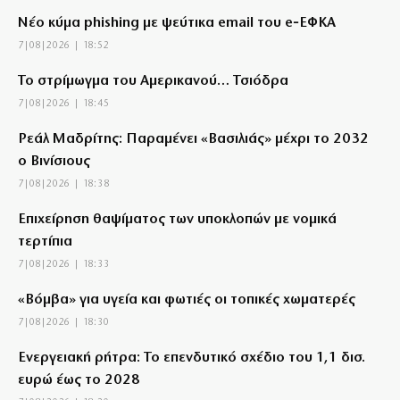
Νέο κύμα phishing με ψεύτικα email του e‑ΕΦΚΑ
7|08|2026 | 18:52
Το στρίμωγμα του Αμερικανού… Τσιόδρα
7|08|2026 | 18:45
Ρεάλ Μαδρίτης: Παραμένει «Βασιλιάς» μέχρι το 2032
ο Βινίσιους
7|08|2026 | 18:38
Επιχείρηση θαψίματος των υποκλοπών με νομικά
τερτίπια
7|08|2026 | 18:33
«Βόμβα» για υγεία και φωτιές οι τοπικές χωματερές
7|08|2026 | 18:30
Ενεργειακή ρήτρα: Το επενδυτικό σχέδιο του 1,1 δισ.
ευρώ έως το 2028