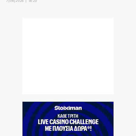
7|08|2026 | 18:20
Επίδομα σίτισης 600 ευρώ για σπουδαστές
7|08|2026 | 18:10
Πόρτο Γερμενό – Ψάθα: Οργή για κατεδαφιστέες 118
κατοικίες
7|08|2026 | 18:00
Πολύ υψηλός κίνδυνος πυρκαγιάς σε Κρήτη και Νησιά
του Β.Αιγαίου
7|08|2026 | 17:55
Βεβήλωσαν το εκκλησάκι της Σωτήρος στον Σαρωνικό
(φωτό)
7|08|2026 | 17:50
Μακρόν και Μερτς φοβούνται παρέμβαση Πούτιν
στις εκλογές
7|08|2026 | 17:30