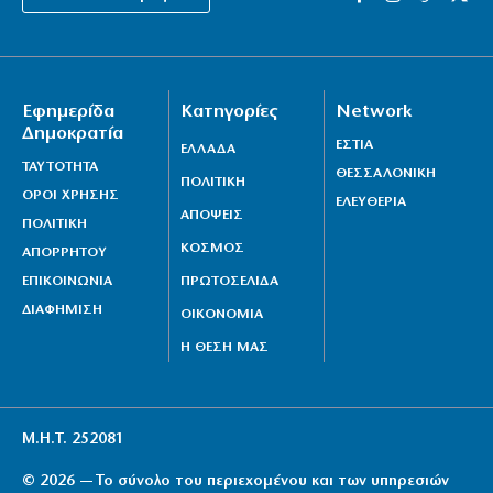
Ἐρωτήματα συγκυριαρχίας γιά τό καλώδιο στό Αἰγαῖο
7|08|2026 | 16:50
Παλαιοκώμη: Μητέρα και γιος άφησαν την τελευταία
Εφημερίδα
Κατηγορίες
Network
τους πνοή στην άσφαλτο
Δημοκρατία
7|08|2026 | 16:40
ΕΣΤΙΑ
ΕΛΛΑΔΑ
ΤΑΥΤΟΤΗΤΑ
ΘΕΣΣΑΛΟΝΙΚΗ
ΠΟΛΙΤΙΚΗ
ΟΡΟΙ ΧΡΗΣΗΣ
ΕΛΕΥΘΕΡΙΑ
ΑΠΟΨΕΙΣ
ΠΟΛΙΤΙΚΗ
ΚΟΣΜΟΣ
ΑΠΟΡΡΗΤΟΥ
ΕΠΙΚΟΙΝΩΝΙΑ
ΠΡΩΤΟΣΕΛΙΔΑ
ΔΙΑΦΗΜΙΣΗ
ΟΙΚΟΝΟΜΙΑ
Η ΘΕΣΗ ΜΑΣ
Μ.Η.Τ. 252081
© 2026 — Το σύνολο του περιεχομένου και των υπηρεσιών