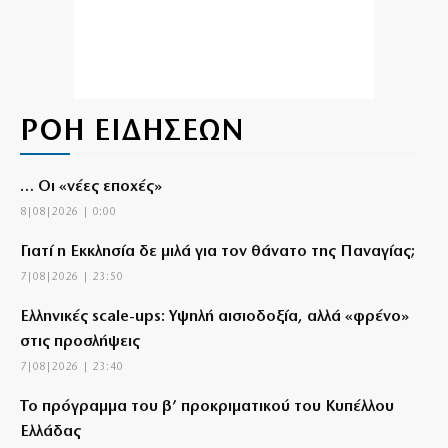
ΡΟΗ ΕΙΔΗΣΕΩΝ
… Οι «νέες εποχές»
8|08|2026 | 0:00
Γιατί η Εκκλησία δε μιλά για τον θάνατο της Παναγίας;
7|08|2026 | 23:50
Ελληνικές scale-ups: Υψηλή αισιοδοξία, αλλά «φρένο»
στις προσλήψεις
7|08|2026 | 23:40
Το πρόγραμμα του β’ προκριματικού του Κυπέλλου
Ελλάδας