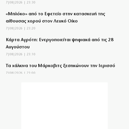
7|08|2026 | 23:30
«Μπλόκο» από το Εφετείο στην κατασκευή της
αίθουσας χορού στον Λευκό Οίκο
7|08|2026 | 23:20
Κάρτα Αγρότη: Ενεργοποιείται ψηφιακά από τις 28
Αυγούστου
7|08|2026 | 23:10
Τα χάλκινα του Μάρκοβιτς ξεσηκώνουν την Ιερισσό
7|08|2026 | 23:00
Σύλληψη τριών ατόμων για εισαγωγή και διακίνηση 18
κιλών SKUNK
7|08|2026 | 22:50
Γιατί η Ευρώπη παραμένει ευάλωτη στο φυσικό αέριο
7|08|2026 | 22:40