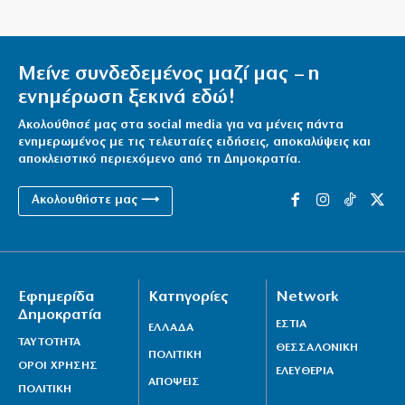
Μαρούσι: Συνελήφθη 35χρονος με ναρκωτικά σε
προαύλιο σχολείου
7|08|2026 | 21:50
Μείνε συνδεδεμένος μαζί μας – η
«Χαστούκι» ΟΟΣΑ στην κυβέρνηση: Τελευταία η
ενημέρωση ξεκινά εδώ!
Ελλάδα στο εισόδημα
Ακολούθησέ μας στα social media για να μένεις πάντα
7|08|2026 | 21:40
ενημερωμένος με τις τελευταίες ειδήσεις, αποκαλύψεις και
αποκλειστικό περιεχόμενο από τη Δημοκρατία.
Πάνω από 1.500 έλεγχοι σε 300 παραλίες – Χαλκιδική:
Ρεκόρ αυθαιρεσιών!
Ακολουθήστε μας ⟶
7|08|2026 | 21:40
Μεταναστευτικό, φωτιές και κυβερνητική διαχείριση
7|08|2026 | 21:30
Εφημερίδα
Κατηγορίες
Network
Χανιά: Αναστέλλονται τα τακτικά ραντεβού
Δημοκρατία
ΕΣΤΙΑ
αγγειοχειρουργού λόγω κλοπής
ΕΛΛΑΔΑ
ΤΑΥΤΟΤΗΤΑ
ΘΕΣΣΑΛΟΝΙΚΗ
7|08|2026 | 21:20
ΠΟΛΙΤΙΚΗ
ΟΡΟΙ ΧΡΗΣΗΣ
ΕΛΕΥΘΕΡΙΑ
ΑΠΟΨΕΙΣ
Εμφύλιος στις λαϊκές αγορές
ΠΟΛΙΤΙΚΗ