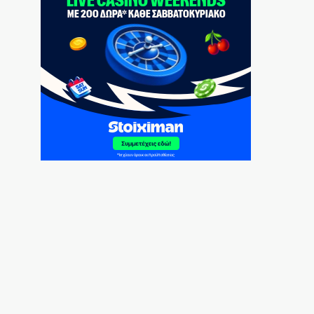
για Ορμούζ;
8|08|2026 | 18:54
Κύπρος: 318.000 ευρώ για τα Πατριαρχεία
8|08|2026 | 18:30
Κυριακή 09/08/2026
8|08|2026 | 18:30
Ραγδαία ανάπτυξη του τουρισμού σε μια
ανοιχτή Κίνα
8|08|2026 | 18:00
Κίνδυνος πυρκαγιάς σε πέντε περιοχές
αύριο – Σε κατάσταση “Red Code” η
Αττική
8|08|2026 | 17:53
Ο Φάουτσι λογοδοτεί για τον κορονοϊό
στις ΗΠΑ, ο «δικός μας» Τσιόδρας πότε;