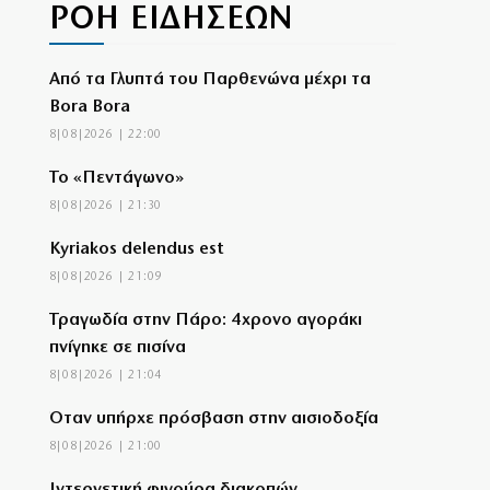
ΡΟΗ ΕΙΔΗΣΕΩΝ
Από τα Γλυπτά του Παρθενώνα μέχρι τα
Bora Bora
8|08|2026 | 22:00
Το «Πεντάγωνο»
8|08|2026 | 21:30
Kyriakos delendus est
8|08|2026 | 21:09
Τραγωδία στην Πάρο: 4χρονο αγοράκι
πνίγηκε σε πισίνα
8|08|2026 | 21:04
Όταν υπήρχε πρόσβαση στην αισιοδοξία
8|08|2026 | 21:00