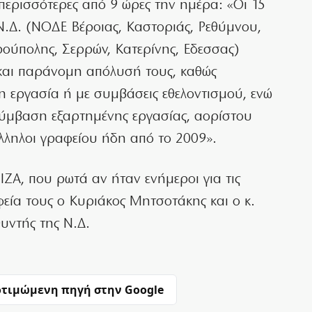
ερισσότερες από 9 ώρες την ημέρα: «Οι 15
Ν.Δ. (ΝΟΔΕ Βέροιας, Καστοριάς, Ρεθύμνου,
ρούπολης, Σερρών, Κατερίνης, Eδεσσας)
και παράνομη απόλυσή τους, καθώς
η εργασία ή με συμβάσεις εθελοντισμού, ενώ
σύμβαση εξαρτημένης εργασίας, αορίστου
ληλοι γραφείου ήδη από το 2009».
ΙΖΑ, που ρωτά αν ήταν ενήμεροι για τις
εία τους ο Κυριάκος Μητσοτάκης και ο κ.
υντής της Ν.Δ.
τιμώμενη πηγή στην Google