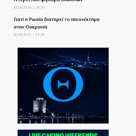
Ιντερνετική φιγούρα διακοπών
8|08|2026 | 20:30
Γιατί η Ρωσία διατηρεί το πλεονέκτημα
στην Ουκρανία
8|08|2026 | 20:00
Θα γίνει η «Συμφωνία της Μέκκας» το
Μουσουλμανικό ΝΑΤΟ;
8|08|2026 | 19:34
Πύρινα εγκλήματα του κράτους και όλων
των κυβερνήσεων
8|08|2026 | 19:30
Όμηρος: Από τους ραψωδούς στα πρώτα
χειρόγραφα
8|08|2026 | 19:00
Ένα βήμα από τη συμφωνία Ιράν – Ομάν