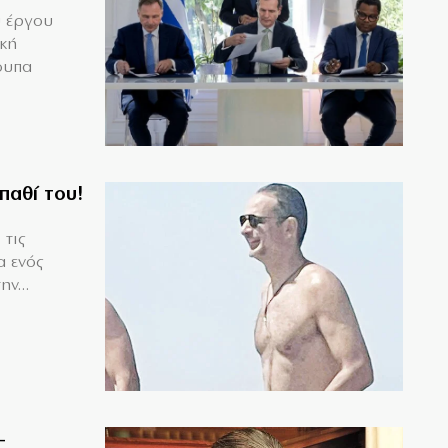
υ έργου
ική
ουπα
παθί του!
 τις
α ενός
ν...
–