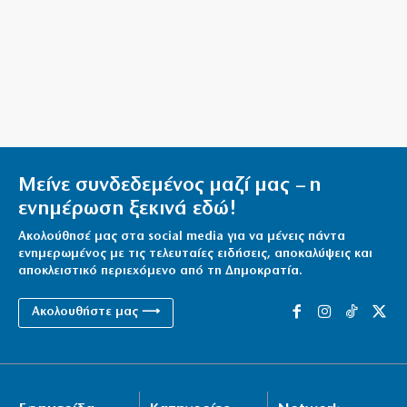
Χιροσίμα: Όταν η… ζωή τελείωσε για να
κυριαρχήσουν οι ΗΠΑ
6|08|2026 | 13:27
Επιχειρεί να… θάψει την καμένη Ελλάδα και τα
σκάνδαλα με φιέστες
6|08|2026 | 13:09
Ακρίβεια και λαϊκή αγορά: Πόσο κοστίζουν σήμερα
Μείνε συνδεδεμένος μαζί μας – η
φρούτα και λαχανικά
ενημέρωση ξεκινά εδώ!
6|08|2026 | 13:09
Ακολούθησέ μας στα social media για να μένεις πάντα
ενημερωμένος με τις τελευταίες ειδήσεις, αποκαλύψεις και
αποκλειστικό περιεχόμενο από τη Δημοκρατία.
Ακολουθήστε μας ⟶