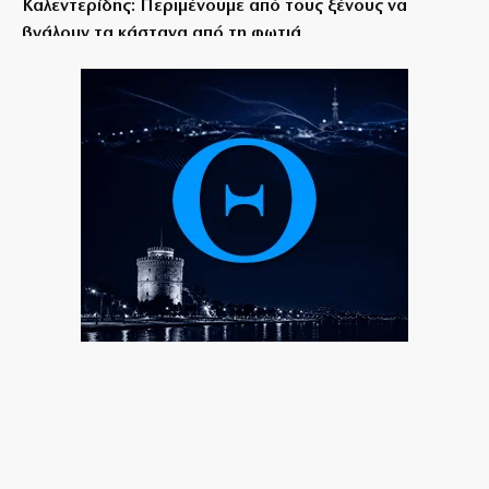
Καλεντερίδης: Περιμένουμε από τους ξένους να
βγάλουν τα κάστανα από τη φωτιά
6|08|2026 | 14:34
Πρόκληση με μνημείο Σκοπιανών στη Σερβία
6|08|2026 | 14:30
Μυστράς: Από παθολογικά αίτια πέθανε ο
ηλικιωμένος
6|08|2026 | 14:20
Κυψέλη: Προφυλακιστέος ο Αφγανός για τη
δολοφονία της Βρετανίδας
6|08|2026 | 14:20
Οχτώ σχολεία λιγότερα στα Δωδεκάνησα λόγω
υπογεννητικότητας
6|08|2026 | 14:17
ΑΕΚ: Επίσημα «κιτρινόμαυρος» ο Βιτάλις (φώτο)