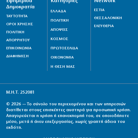
Εφημερίδα
Κατηγορίες
Network
Δημοκρατία
ΕΣΤΙΑ
ΕΛΛΑΔΑ
ΤΑΥΤΟΤΗΤΑ
ΘΕΣΣΑΛΟΝΙΚΗ
ΠΟΛΙΤΙΚΗ
ΟΡΟΙ ΧΡΗΣΗΣ
ΕΛΕΥΘΕΡΙΑ
ΑΠΟΨΕΙΣ
ΠΟΛΙΤΙΚΗ
ΚΟΣΜΟΣ
ΑΠΟΡΡΗΤΟΥ
ΕΠΙΚΟΙΝΩΝΙΑ
ΠΡΩΤΟΣΕΛΙΔΑ
ΔΙΑΦΗΜΙΣΗ
ΟΙΚΟΝΟΜΙΑ
Η ΘΕΣΗ ΜΑΣ
Μ.Η.Τ. 252081
© 2026 — Το σύνολο του περιεχομένου και των υπηρεσιών
διατίθεται στους επισκέπτες αυστηρά για προσωπική χρήση.
Απαγορεύεται η χρήση ή επανεκπομπή του, σε οποιοδήποτε
μέσο, μετά ή άνευ επεξεργασίας, χωρίς γραπτή άδεια του
εκδότη.