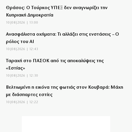
Θράσος: Ο Τούρκος ΥΠΕΞ δεν αναγνωρίζει την
Κυπριακή Δημοκρατία
10|08|2026 | 13:00
Ανασφάλιστα οχήματα: Τι αλλάζει στις ενστάσεις – Ο
ρόλος του AI
10|08|2026 | 12:43
Ταραχή στο ΠΑΣΟΚ από τις αποκαλύψεις της
«Εστίας»
10|08|2026 | 12:30
Βελτιωμένη η εικόνα της φωτιάς στον Κουβαρά: Μάχη
με διάσπαρτες εστίες
10|08|2026 | 12:22
Όταν η Ελλάδα άγγιξε το όνειρο των δύο ηπείρων και
των πέντε θαλασσών
10|08|2026 | 12:22