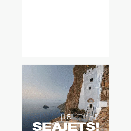
Παιδί 2,5 ετών έπεσε από μπαλκόνι στην Πάτρα
10|08|2026 | 12:03
Φάουτσι – Τσιόδρας: Η σιωπή της… ενοχής
10|08|2026 | 12:00
Δίνουν εκατομμύρια σε εταιρία της οικογένειας του
Μ. Χριστοδουλάκη!
10|08|2026 | 11:55
Σαρακήνικο: Στην Αρχή Πολιτικής Αεροπορίας ο
πιλότος του ελικοπτέρου
10|08|2026 | 11:44
Ιωακείμειο Γηροκομείο – «Ο Αγιος Κυπριανός»:
Αναστολή εισαγωγών ελλείψει νοσηλευτών
10|08|2026 | 11:30
Οι άνθρωποι του ΠΑΟΚ κοιτάζουν «ζεστά» τον