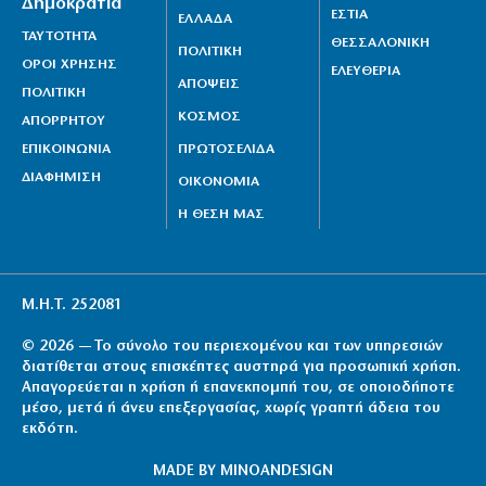
Δημοκρατία
ΕΣΤΙΑ
ΕΛΛΑΔΑ
Ηλιόπουλος σε Πήλιο: «Η ανανέωση είναι η απάντηση
ΤΑΥΤΟΤΗΤΑ
ΘΕΣΣΑΛΟΝΙΚΗ
στους επικριτές»
ΠΟΛΙΤΙΚΗ
ΟΡΟΙ ΧΡΗΣΗΣ
ΕΛΕΥΘΕΡΙΑ
10|08|2026 | 10:30
ΑΠΟΨΕΙΣ
ΠΟΛΙΤΙΚΗ
ΚΟΣΜΟΣ
ΑΠΟΡΡΗΤΟΥ
Ρωσικό σφυροκόπημα από drones στο Σούμι της
Ουκρανίας (βίντεο)
ΕΠΙΚΟΙΝΩΝΙΑ
ΠΡΩΤΟΣΕΛΙΔΑ
ΔΙΑΦΗΜΙΣΗ
10|08|2026 | 10:22
ΟΙΚΟΝΟΜΙΑ
Η ΘΕΣΗ ΜΑΣ
Μ.Η.Τ. 252081
© 2026 — Το σύνολο του περιεχομένου και των υπηρεσιών
διατίθεται στους επισκέπτες αυστηρά για προσωπική χρήση.
Απαγορεύεται η χρήση ή επανεκπομπή του, σε οποιοδήποτε
μέσο, μετά ή άνευ επεξεργασίας, χωρίς γραπτή άδεια του
εκδότη.
MADE BY
MINOANDESIGN